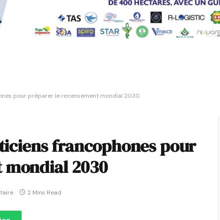
phones pour préparer le recensement mondial 2030
sticiens francophones pour
t mondial 2030
aire
2 Mins Read