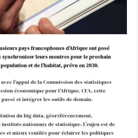
lusieurs pays francophones d’Afrique ont posé
 : synchroniser leurs montres pour le prochain
opulation et de l’habitat, prévu en 2030.
n, avec l’appui de la Commission des statistiques
ission économique pour l’Afrique, CEA, cette
u passé et intégrer les outils de demain.
loitation du big data, géoréférencement,
nstituts nationaux de statistique. L’enjeu est de
des et mieux ventilés pour éclairer les politiques