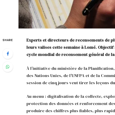
Experts et directeurs de recensements de p
SHARE
leurs valises cette semaine à Lomé. Objectif
cycle mondial de recensement général de la p
À l’initiative du ministère de la Planificatio
des Nations Unies, de l’UNFPA et de la Comm
session de cinq jours veut tirer les leçons d
Au menu : digitalisation de la collecte, exp
protection des données et renforcement des i
produire des chiffres plus fiables, plus rapi