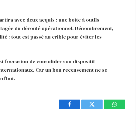
rtira avec deux acquis : une boîte à outils
artagée du déroulé opérationnel. Dénombrement,
é : tout est passé au crible pour éviter les
si l’occasion de consolider son dispositif
s internationaux. Car un bon recensement ne se
rd’hui.
Facebook
Twitter
WhatsAp