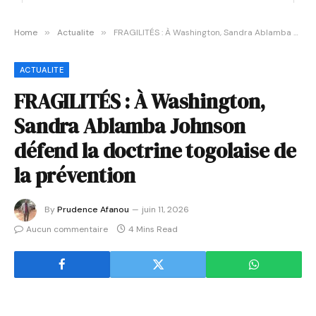
Home
»
Actualite
»
FRAGILITÉS : À Washington, Sandra Ablamba Johnson défend la doctrine togolaise de la prévention
ACTUALITE
FRAGILITÉS : À Washington,
Sandra Ablamba Johnson
défend la doctrine togolaise de
la prévention
By
Prudence Afanou
juin 11, 2026
Aucun commentaire
4 Mins Read