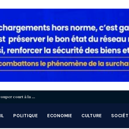
Togo : 1000 armes détruites à Agoè-Nyivé pour couper court à la prolifération
IL
POLITIQUE
ECONOMIE
CULTURE
SOCIÉT