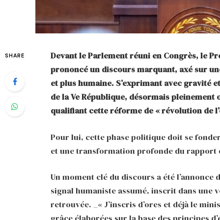
Devant le Parlement réuni en Congrès, le Pr
SHARE
prononcé un discours marquant, axé sur une
et plus humaine. S’exprimant avec gravité et 
de la Ve République, désormais pleinement 
qualifiant cette réforme de « révolution de l’
Pour lui, cette phase politique doit se fonde
et une transformation profonde du rapport en
Un moment clé du discours a été l’annonce 
signal humaniste assumé, inscrit dans une vo
retrouvée. _« J’inscris d’ores et déjà le min
grâce élaborées sur la base des principes d’