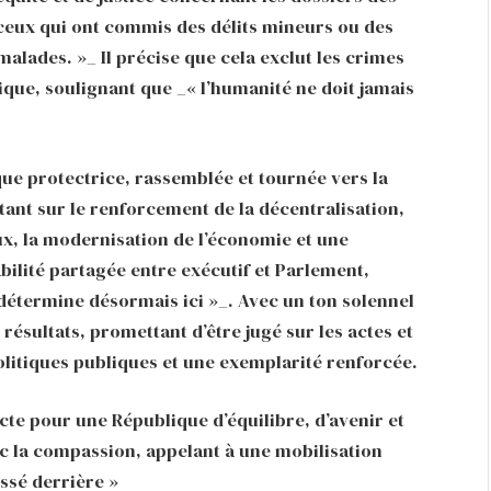
ceux qui ont commis des délits mineurs ou des
alades. »_ Il précise que cela exclut les crimes
sique, soulignant que _« l’humanité ne doit jamais
ue protectrice, rassemblée et tournée vers la
tant sur le renforcement de la décentralisation,
x, la modernisation de l’économie et une
bilité partagée entre exécutif et Parlement,
e détermine désormais ici »_. Avec un ton solennel
résultats, promettant d’être jugé sur les actes et
politiques publiques et une exemplarité renforcée.
e pour une République d’équilibre, d’avenir et
vec la compassion, appelant à une mobilisation
issé derrière »