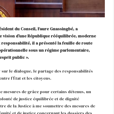
ésident du Conseil, Faure Gnassingbé, a
 vision d’une République rééquilibrée, moderne
responsabilité, il a présenté la feuille de route
opérationnelle sous un régime parlementaire,
esprit public ».
r sur le dialogue, le partage des responsabilités
tre l’État et les citoyens.
de mesures de grâce pour certains détenus, un
lonté de justice équilibrée et de dignité
istre de la Justice à me soumettre des mesures de
équité et de justice concernant les dossiers des