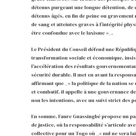
détenus purgeant une longue détention, de 
détenus âgés, en fin de peine ou gravement m
de sang et atteintes graves à l’intégrité phy
être confondue avec le laxisme »_.
Le Président du Conseil défend une Républiq
transformation sociale et économique, insis
l’accélération des résultats gouvernementau
sécurité durable. Il met en avant la responsa
affirmant que _« la politique de la nation s
et combatif, il appelle à une gouvernance de 
non les intentions, avec un suivi strict des 
En somme, Faure Gnassingbé propose un pact
de justice, où la responsabilité s’articule a
collective pour un Togo où _« nul ne sera la