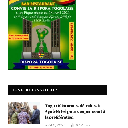
NOS DERNIERS ARTICLES
Togo : 1000 armes détruites à
Agoè-Nyivé pour couper court à
la prolifération
août 9, 2026
67
Views