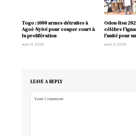
Togo : 1000 armes détruites à
Odon-Itsu 202
Agoè-Nyivé pour couper court à
célèbre l’igna
la prolifération
l’unité pour u
août 9, 2026
août 9, 2026
LEAVE A REPLY