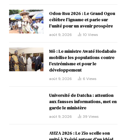
Odon-Itsu 2026 : Le Grand Ogou
célèbre l’igname et parie sur
l’unité pour un avenir prospère
p
août 9, 2026
10
Views
Mô : Le ministre Awaté Hodabalo
mobilise les populations contre
l’extrémisme et pour le
développement
août 9, 2026
6
Views
Université de Datcha : attention
aux fausses informations, met en
garde le ministère
août 9, 2026
39
Views
AYIZA 2026 : Le Zio scelle son
unité à Tsévié autour d’un idéal