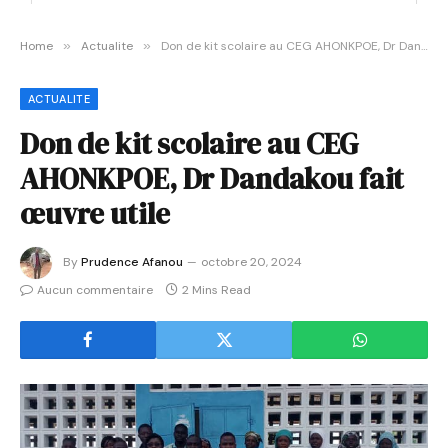
Home
»
Actualite
»
Don de kit scolaire au CEG AHONKPOE, Dr Dandakou fait œuvre utile
ACTUALITE
Don de kit scolaire au CEG
AHONKPOE, Dr Dandakou fait
œuvre utile
By
Prudence Afanou
octobre 20, 2024
Aucun commentaire
2 Mins Read