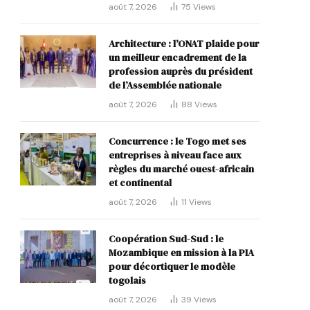
août 7, 2026
75
Views
Architecture : l’ONAT plaide pour
un meilleur encadrement de la
profession auprès du président
de l’Assemblée nationale
août 7, 2026
88
Views
p
Concurrence : le Togo met ses
entreprises à niveau face aux
règles du marché ouest-africain
et continental
août 7, 2026
11
Views
Coopération Sud-Sud : le
Mozambique en mission à la PIA
pour décortiquer le modèle
togolais
août 7, 2026
39
Views