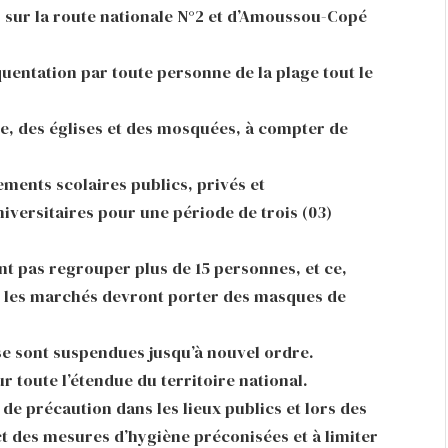
o sur la route nationale N°2 et d’Amoussou-Copé
quentation par toute personne de la plage tout le
te, des églises et des mosquées, à compter de
ments scolaires publics, privés et
iversitaires pour une période de trois (03)
nt pas regrouper plus de 15 personnes, et ce,
s les marchés devront porter des masques de
sse sont suspendues jusqu’à nouvel ordre.
 toute l’étendue du territoire national.
de précaution dans les lieux publics et lors des
ct des mesures d’hygiène préconisées et à limiter