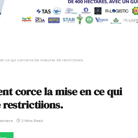
n ce qui concerne les mesures de restrictiions.
t corce la mise en ce qui
restrictiions.
entaire
2 Mins Read