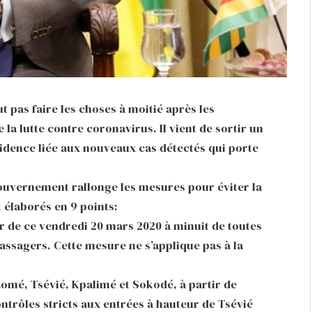
 pas faire les choses à moitié après les
la lutte contre coronavirus. Il vient de sortir un
dence liée aux nouveaux cas détectés qui porte
uvernement rallonge les mesures pour éviter la
 élaborés en 9 points:
 de ce vendredi 20 mars 2020 à minuit de toutes
passagers. Cette mesure ne s’applique pas à la
omé, Tsévié, Kpalimé et Sokodé, à partir de
ntrôles stricts aux entrées à hauteur de Tsévié