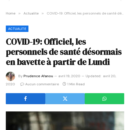
Home
»
Actualite
»
COVID-19: Officiel, les personnels de santé désormais en bavette à partir de Lundi
ACTUALITE
COVID-19: Officiel, les
personnels de santé désormais
en bavette à partir de Lundi
By
Prudence Afanou
avril 19, 2020
Updated:
avril 20,
2020
Aucun commentaire
1 Min Read