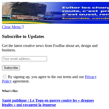
Close Menu
Subscribe to Updates
Get the latest creative news from FooBar about art, design and
business.
By signing up, you agree to the our terms and our
Privacy
Policy
agreement.
What's Hot
Santé publique : Le Togo en guerre contre les « drogues
légales » qui ravagent la jeunesse