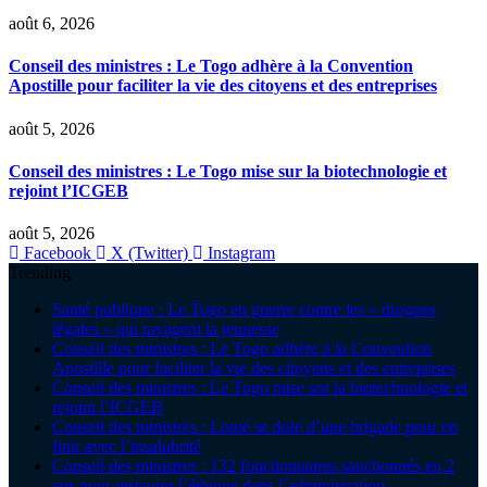
août 6, 2026
Conseil des ministres : Le Togo adhère à la Convention
Apostille pour faciliter la vie des citoyens et des entreprises
août 5, 2026
Conseil des ministres : Le Togo mise sur la biotechnologie et
rejoint l’ICGEB
août 5, 2026
Facebook
X (Twitter)
Instagram
Trending
Santé publique : Le Togo en guerre contre les « drogues
légales » qui ravagent la jeunesse
Conseil des ministres : Le Togo adhère à la Convention
Apostille pour faciliter la vie des citoyens et des entreprises
Conseil des ministres : Le Togo mise sur la biotechnologie et
rejoint l’ICGEB
Conseil des ministres : Lomé se dote d’une brigade pour en
finir avec l’insalubrité
Conseil des ministres : 132 fonctionnaires sanctionnés en 2
ans pour restaurer l’éthique dans l’administration