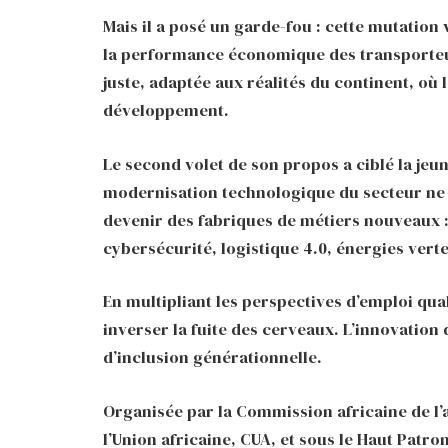
Mais il a posé un garde-fou : cette mutation v
la performance économique des transporteurs
juste, adaptée aux réalités du continent, où 
développement.
Le second volet de son propos a ciblé la jeune
modernisation technologique du secteur ne s
devenir des fabriques de métiers nouveaux 
cybersécurité, logistique 4.0, énergies verte
En multipliant les perspectives d’emploi qualif
inverser la fuite des cerveaux. L’innovation 
d’inclusion générationnelle.
Organisée par la Commission africaine de l’
l’Union africaine, CUA, et sous le Haut Pat