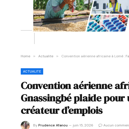
Home
»
Actualite
»
Convention aérienne africaine à Lomé : Fa
ACTUALITE
Convention aérienne afr
Gnassingbé plaide pour un
créateur d’emplois
By
Prudence Afanou
juin 15, 2026
Aucun comment