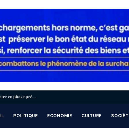
Identification biométrique : la région Centrale entre en phase préparatoire avant la grande campagne d’août-septembre
IL
POLITIQUE
ECONOMIE
CULTURE
SOCIÉT