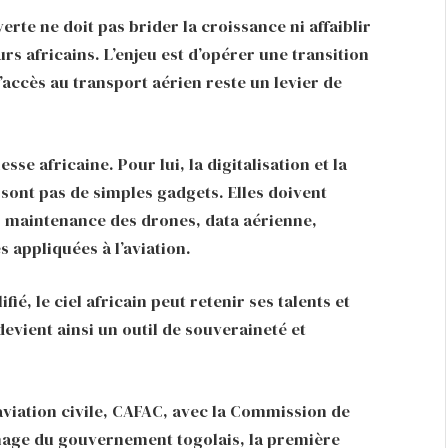
erte ne doit pas brider la croissance ni affaiblir
 africains. L’enjeu est d’opérer une transition
l’accès au transport aérien reste un levier de
sse africaine. Pour lui, la digitalisation et la
ont pas de simples gadgets. Elles doivent
: maintenance des drones, data aérienne,
s appliquées à l’aviation.
ié, le ciel africain peut retenir ses talents et
devient ainsi un outil de souveraineté et
aviation civile, CAFAC, avec la Commission de
ronage du gouvernement togolais, la première