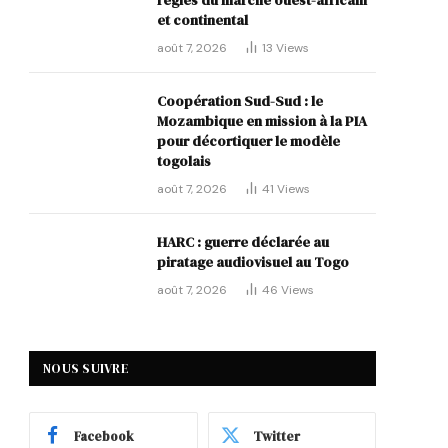
règles du marché ouest-africain
et continental
août 7, 2026
13
Views
Coopération Sud-Sud : le
Mozambique en mission à la PIA
pour décortiquer le modèle
togolais
août 7, 2026
41
Views
HARC : guerre déclarée au
piratage audiovisuel au Togo
août 7, 2026
46
Views
NOUS SUIVRE
Facebook
Twitter