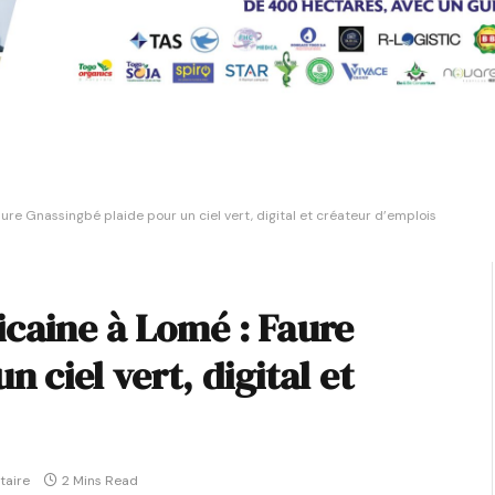
ure Gnassingbé plaide pour un ciel vert, digital et créateur d’emplois
icaine à Lomé : Faure
 ciel vert, digital et
aire
2 Mins Read