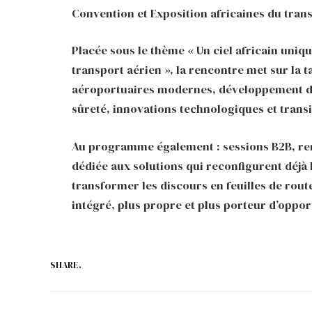
Convention et Exposition africaines du tran
Placée sous le thème « Un ciel africain uni
transport aérien », la rencontre met sur la ta
aéroportuaires modernes, développement du 
sûreté, innovations technologiques et transi
Au programme également : sessions B2B, ren
dédiée aux solutions qui reconfigurent déjà l’
transformer les discours en feuilles de rout
intégré, plus propre et plus porteur d’oppor
SHARE.