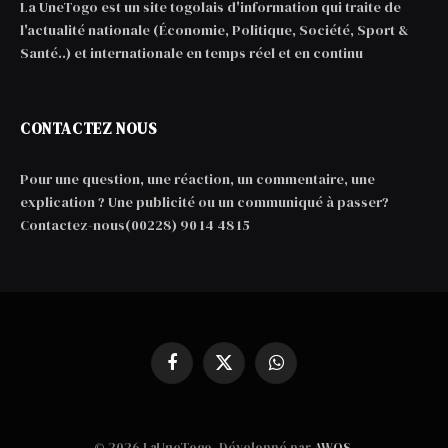
La UneTogo est un site togolais d'information qui traite de
l'actualité nationale (Économie, Politique, Société, Sport &
Santé..) et internationale en temps réel et en continu
CONTACTEZ NOUS
Pour une question, une réaction, un commentaire, une
explication ? Une publicité ou un communiqué à passer?
Contactez-nous(00228) 90 14 48 15
Facebook
X
WhatsApp
(Twitter)
© 2026 LaUneTogo. Développé par
AWOS
.