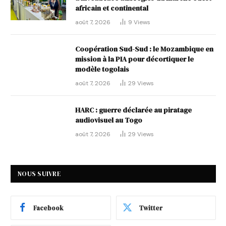
africain et continental
août 7, 2026
9
Views
Coopération Sud-Sud : le Mozambique en
mission à la PIA pour décortiquer le
modèle togolais
août 7, 2026
29
Views
HARC : guerre déclarée au piratage
audiovisuel au Togo
août 7, 2026
29
Views
NOUS SUIVRE
Facebook
Twitter