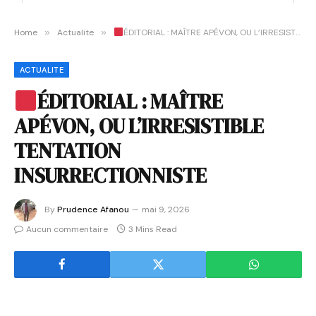
Home
»
Actualite
»
ÉDITORIAL : MAÎTRE APÉVON, OU L’IRRESISTIBLE TENTATION INSURRECTIONNISTE
ACTUALITE
ÉDITORIAL : MAÎTRE
APÉVON, OU L’IRRESISTIBLE
TENTATION
INSURRECTIONNISTE
By
Prudence Afanou
mai 9, 2026
Aucun commentaire
3 Mins Read