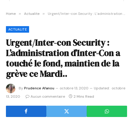
Home
»
Actualite
»
Urgent/Inter-con Security : L’administration d’Inter-Con a touché le fond, maintien de la grève ce Mardi..
ACTUALITE
Urgent/Inter-con Security :
L’administration d’Inter-Con a
touché le fond, maintien de la
grève ce Mardi..
By
Prudence Afanou
octobre 13, 2020
Updated:
octobre
13, 2020
Aucun commentaire
2 Mins Read