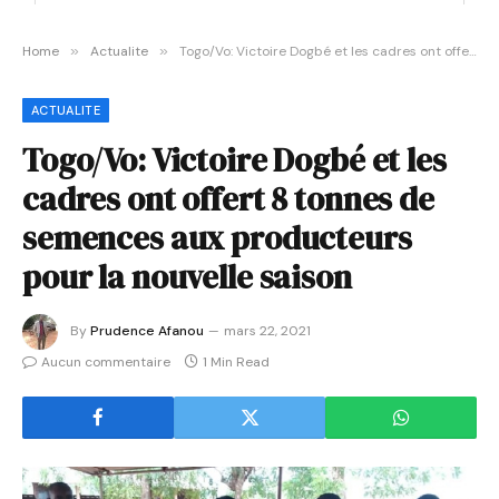
Home
»
Actualite
»
Togo/Vo: Victoire Dogbé et les cadres ont offert 8 tonnes de semences aux producteurs pour la nouvelle saison
ACTUALITE
Togo/Vo: Victoire Dogbé et les
cadres ont offert 8 tonnes de
semences aux producteurs
pour la nouvelle saison
By
Prudence Afanou
mars 22, 2021
Aucun commentaire
1 Min Read