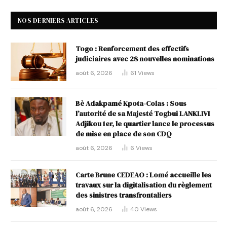
NOS DERNIERS ARTICLES
Togo : Renforcement des effectifs
judiciaires avec 28 nouvelles nominations
août 6, 2026
61
Views
Bè Adakpamé Kpota-Colas : Sous
l’autorité de sa Majesté Togbui LANKLIVI
Adjikou 1er, le quartier lance le processus
de mise en place de son CDQ
août 6, 2026
6
Views
Carte Brune CEDEAO : Lomé accueille les
travaux sur la digitalisation du règlement
des sinistres transfrontaliers
août 6, 2026
40
Views