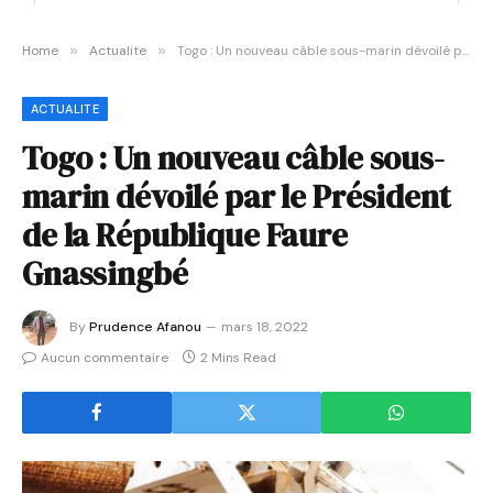
Home
»
Actualite
»
Togo : Un nouveau câble sous-marin dévoilé par le Président de la République Faure Gnassingbé
ACTUALITE
Togo : Un nouveau câble sous-
marin dévoilé par le Président
de la République Faure
Gnassingbé
By
Prudence Afanou
mars 18, 2022
Aucun commentaire
2 Mins Read