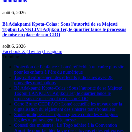
nominations
août 6, 2026
Bè Adakpamé Kpota-Colas : Sous l’autorité de sa Majesté
Togbui LANKLIVI Adjikou 1er, le quartier lance le processus
de mise en place de son CDQ
août 6, 2026
Facebook
X (Twitter)
Instagram
Trending
Protection de l’enfance : Lomé réfléchit à un cadre plus sûr
pour les enfants à l’ère du numérique
Togo : Renforcement des effectifs judiciaires avec 28
nouvelles nominations
Bè Adakpamé Kpota-Colas : Sous l’autorité de sa Majesté
Togbui LANKLIVI Adjikou 1er, le quartier lance le
processus de mise en place de son CDQ
Carte Brune CEDEAO : Lomé accueille les travaux sur la
digitalisation du règlement des sinistres transfrontaliers
Santé publique : Le Togo en guerre contre les « drogues
légales » qui ravagent la jeunesse
Conseil des ministres : Le Togo adhère à la Convention
Apostille pour faciliter la vie des citoyens et des entreprises