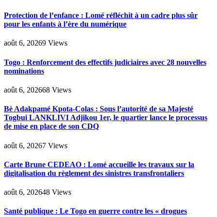
Protection de l’enfance : Lomé réfléchit à un cadre plus sûr
pour les enfants à l’ère du numérique
août 6, 2026
9
Views
Togo : Renforcement des effectifs judiciaires avec 28 nouvelles
nominations
août 6, 2026
68
Views
Bè Adakpamé Kpota-Colas : Sous l’autorité de sa Majesté
Togbui LANKLIVI Adjikou 1er, le quartier lance le processus
de mise en place de son CDQ
août 6, 2026
7
Views
Carte Brune CEDEAO : Lomé accueille les travaux sur la
digitalisation du règlement des sinistres transfrontaliers
août 6, 2026
48
Views
Santé publique : Le Togo en guerre contre les « drogues