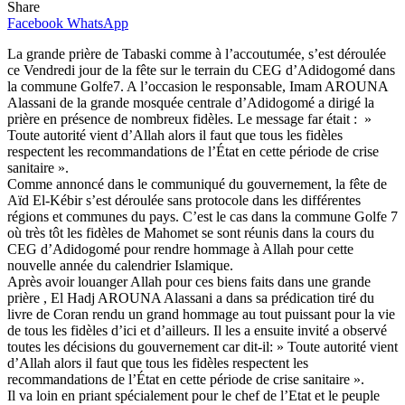
Share
Facebook
WhatsApp
La grande prière de Tabaski comme à l’accoutumée, s’est déroulée
ce Vendredi jour de la fête sur le terrain du CEG d’Adidogomé dans
la commune Golfe7. A l’occasion le responsable, Imam AROUNA
Alassani de la grande mosquée centrale d’Adidogomé a dirigé la
prière en présence de nombreux fidèles. Le message far était : »
Toute autorité vient d’Allah alors il faut que tous les fidèles
respectent les recommandations de l’État en cette période de crise
sanitaire ».
Comme annoncé dans le communiqué du gouvernement, la fête de
Aïd El-Kébir s’est déroulée sans protocole dans les différentes
régions et communes du pays. C’est le cas dans la commune Golfe 7
où très tôt les fidèles de Mahomet se sont réunis dans la cours du
CEG d’Adidogomé pour rendre hommage à Allah pour cette
nouvelle année du calendrier Islamique.
Après avoir louanger Allah pour ces biens faits dans une grande
prière , El Hadj AROUNA Alassani a dans sa prédication tiré du
livre de Coran rendu un grand hommage au tout puissant pour la vie
de tous les fidèles d’ici et d’ailleurs. Il les a ensuite invité a observé
toutes les décisions du gouvernement car dit-il: » Toute autorité vient
d’Allah alors il faut que tous les fidèles respectent les
recommandations de l’État en cette période de crise sanitaire ».
Il va loin en priant spécialement pour le chef de l’Etat et le peuple