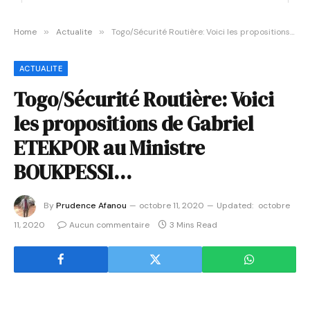
Home
»
Actualite
»
Togo/Sécurité Routière: Voici les propositions de Gabriel ETEKPOR au Ministre BOUKPESSI…
ACTUALITE
Togo/Sécurité Routière: Voici
les propositions de Gabriel
ETEKPOR au Ministre
BOUKPESSI…
By
Prudence Afanou
octobre 11, 2020
Updated:
octobre
11, 2020
Aucun commentaire
3 Mins Read