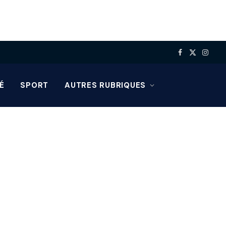
Facebook
X
Insta
(Twitter)
É
SPORT
AUTRES RUBRIQUES