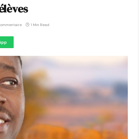
élèves
commentaire
1 Min Read
App