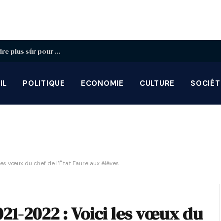
Protection de l’enfance : Lomé réfléchit à un cadre plus sûr pour les enfants à l’ère du numérique
IL
POLITIQUE
ECONOMIE
CULTURE
SOCIÉT
les vœux du chef de l’État Faure aux élèves
21-2022 : Voici les vœux du