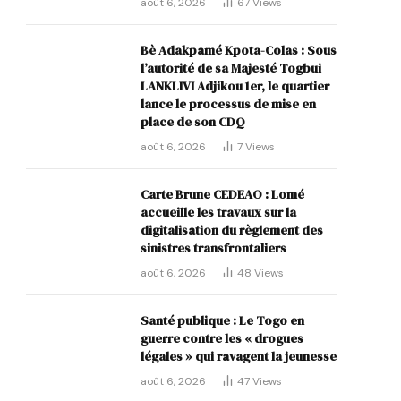
août 6, 2026
67
Views
Bè Adakpamé Kpota-Colas : Sous
l’autorité de sa Majesté Togbui
LANKLIVI Adjikou 1er, le quartier
lance le processus de mise en
place de son CDQ
août 6, 2026
7
Views
Carte Brune CEDEAO : Lomé
accueille les travaux sur la
digitalisation du règlement des
sinistres transfrontaliers
août 6, 2026
48
Views
Santé publique : Le Togo en
guerre contre les « drogues
légales » qui ravagent la jeunesse
août 6, 2026
47
Views