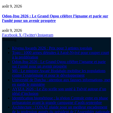
août 9, 2026
Odon-Itsu 2026 : Le Grand Ogou célèbre l’igname et parie sur
l’unité pour un avenir prospère
août 9, 2026
Facebook
X (Twitter)
Instagram
Trending
Kiyena Awards 2026 : Prix pour 3 artistes togolais
Togo : 1000 armes détruites à Agoè-Nyivé pour couper court
à la prolifération
Odon-Itsu 2026 : Le Grand Ogou célèbre l’igname et parie
sur l’unité pour un avenir prospère
Mô : Le ministre Awaté Hodabalo mobilise les populations
contre l’extrémisme et pour le développement
Université de Datcha : attention aux fausses informations, met
en garde le ministère
AYIZA 2026 : Le Zio scelle son unité à Tsévié autour d’un
idéal d’inclusion
Identification biométrique : la région Centrale entre en phase
préparatoire avant la grande campagne d’août-septembre
Architecture : l’ONAT plaide pour un meilleur encadrement
de la profession auprès du président de l’Assemblée nationale