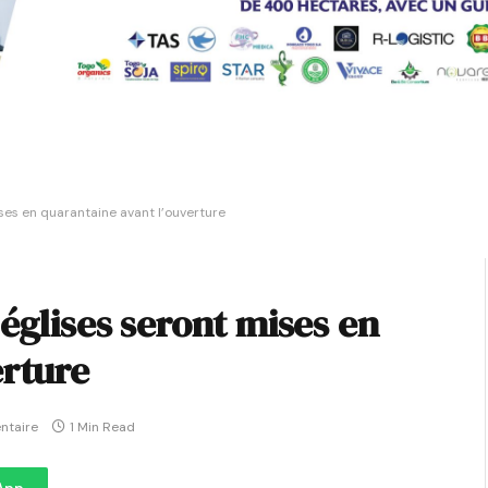
ises en quarantaine avant l’ouverture
 églises seront mises en
erture
ntaire
1 Min Read