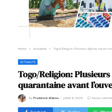
Home
»
Actualite
»
Togo/Religion: Plusieurs églises seront m
ACTUALITE
Togo/Religion: Plusieurs
quarantaine avant l’ouv
By
Prudence Afanou
juillet 8, 2020
Aucun comme