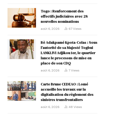
Togo : Renforcement des
effectifs judiciaires avec 28
nouvelles nominations
août 6, 2026
67
Views
Bè Adakpamé Kpota-Colas : Sous
l’autorité de sa Majesté Togbui
LANKLIVI Adjikou 1er, le quartier
lance le processus de mise en
place de son CDQ
août 6, 2026
7
Views
Carte Brune CEDEAO : Lomé
accueille les travaux sur la
digitalisation du règlement des
sinistres transfrontaliers
août 6, 2026
48
Views