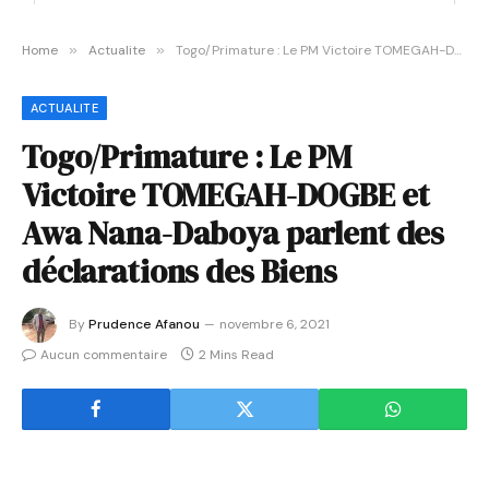
Home
»
Actualite
»
Togo/Primature : Le PM Victoire TOMEGAH-DOGBE et Awa Nana-Daboya parlent des déclarations des Biens
ACTUALITE
Togo/Primature : Le PM
Victoire TOMEGAH-DOGBE et
Awa Nana-Daboya parlent des
déclarations des Biens
By
Prudence Afanou
novembre 6, 2021
Aucun commentaire
2 Mins Read