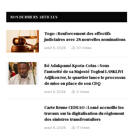
NOS DERNIERS ARTICLES
Togo : Renforcement des effectifs
judiciaires avec 28 nouvelles nominations
août 6, 2026
20
Views
Bè Adakpamé Kpota-Colas : Sous
l’autorité de sa Majesté Togbui LANKLIVI
Adjikou 1er, le quartier lance le processus
de mise en place de son CDQ
août 6, 2026
4
Views
Carte Brune CEDEAO : Lomé accueille les
travaux sur la digitalisation du règlement
des sinistres transfrontaliers
août 6, 2026
17
Views