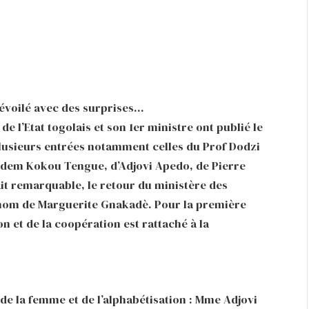
évoilé avec des surprises…
 l’Etat togolais et son 1er ministre ont publié le
usieurs entrées notamment celles du Prof Dodzi
dem Kokou Tengue, d’Adjovi Apedo, de Pierre
t remarquable, le retour du ministère des
nom de Marguerite Gnakadè. Pour la première
on et de la coopération est rattaché à la
 de la femme et de l’alphabétisation : Mme Adjovi