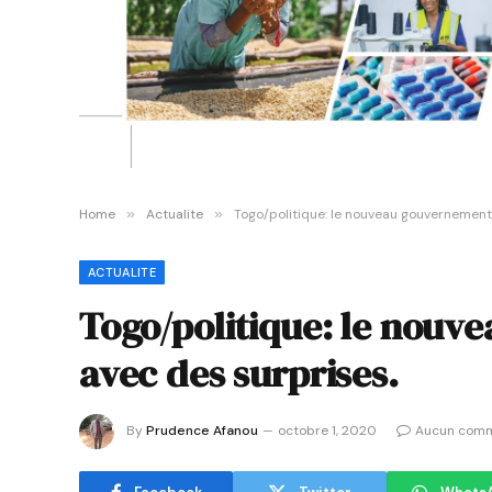
Home
»
Actualite
»
Togo/politique: le nouveau gouvernement 
ACTUALITE
Togo/politique: le nouv
avec des surprises.
By
Prudence Afanou
octobre 1, 2020
Aucun comm