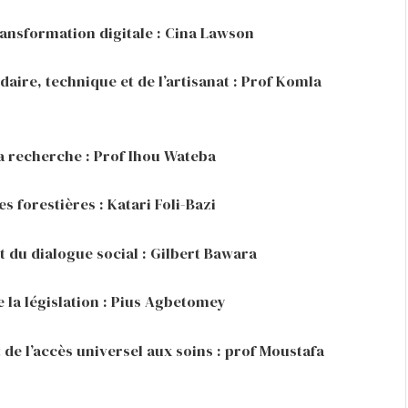
ransformation digitale : Cina Lawson
aire, technique et de l’artisanat : Prof Komla
la recherche : Prof Ihou Wateba
 forestières : Katari Foli-Bazi
et du dialogue social : Gilbert Bawara
e la législation : Pius Agbetomey
t de l’accès universel aux soins : prof Moustafa