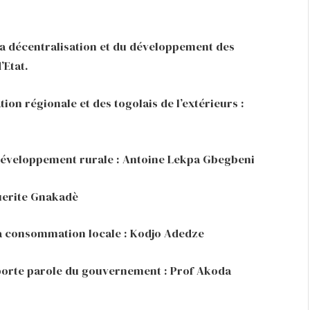
e la décentralisation et du développement des
’Etat.
tion régionale et des togolais de l’extérieurs :
u développement rurale : Antoine Lekpa Gbegbeni
uerite Gnakadè
la consommation locale : Kodjo Adedze
porte parole du gouvernement : Prof Akoda