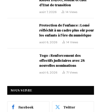
Kléber DADJO, soldat et chef
d’Etat de transition
août 7, 2026
14
Views
Protection de l’enfance : Lomé
réfléchit à un cadre plus sûr pour
les enfants à l’ère du numérique
août 6, 2026
14
Views
Togo : Renforcement des
effectifs judiciaires avec 28
nouvelles nominations
août 6, 2026
71
Views
NOUS SUIVRE
Facebook
Twitter