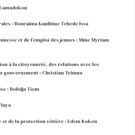
si Lamadokou
rales : Bouraïma Kanfitine Tchede Issa
jeunesse et de l’emploi des jeunes : Mme Myriam
on à la citoyenneté, des relations avec les
 du gouvernement : Christian Trimua
ise : Bolidja Tiem
 Yaya
e et de la protection côtière : Edem Kokou