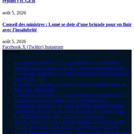
rejoint l’ICGEB
août 5, 2026
Conseil des ministres : Lomé se dote d’une brigade pour en finir
avec l’insalubrité
août 5, 2026
Facebook
X (Twitter)
Instagram
Trending
Conseil des ministres : Le Togo adhère à la Convention
Apostille pour faciliter la vie des citoyens et des entreprises
Conseil des ministres : Le Togo mise sur la biotechnologie et
rejoint l’ICGEB
Conseil des ministres : Lomé se dote d’une brigade pour en
finir avec l’insalubrité
Conseil des ministres : 132 fonctionnaires sanctionnés en 2
ans pour restaurer l’éthique dans l’administration
Conseil des ministres : Le Togo accélère sa transformation
numérique avec une licence IoT accordée à E-Space Togo
LA PRESIDENTE DE L’AFSL STEPHANIE
AVOCEVOU ELEVEE REINE-MERE D’EDZI A EDZI
POUR SON ENGAGEMENT COMMUNAUTAIRE
C’kool Réinvente sa Fraîcheur : Une Nouvelle Bouteille pour