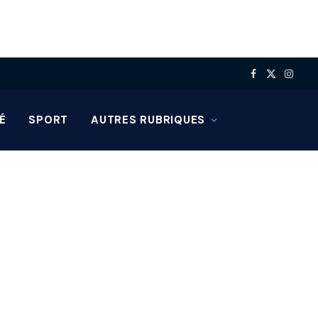
Facebook
X
Insta
(Twitter)
É
SPORT
AUTRES RUBRIQUES