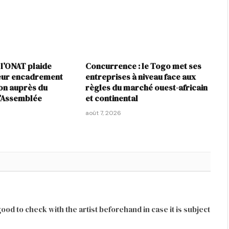
 l’ONAT plaide
Concurrence : le Togo met ses
leur encadrement
entreprises à niveau face aux
ion auprès du
règles du marché ouest-africain
l’Assemblée
et continental
août 7, 2026
good to check with the artist beforehand in case it is subject