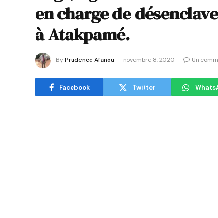
en charge de désenclave
à Atakpamé.
By
Prudence Afanou
novembre 8, 2020
Un comm
Facebook
Twitter
Whats