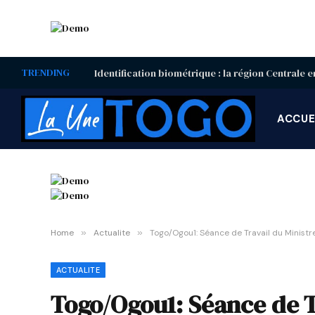
TRENDING
ACCUE
Home
»
Actualite
»
Togo/Ogou1: Séance de Travail du Minist
ACTUALITE
Togo/Ogou1: Séance de T