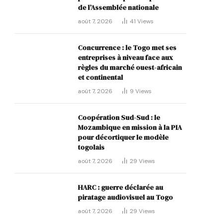
de l’Assemblée nationale
août 7, 2026
41
Views
Concurrence : le Togo met ses
entreprises à niveau face aux
règles du marché ouest-africain
et continental
août 7, 2026
9
Views
Coopération Sud-Sud : le
Mozambique en mission à la PIA
pour décortiquer le modèle
togolais
août 7, 2026
29
Views
HARC : guerre déclarée au
piratage audiovisuel au Togo
août 7, 2026
29
Views