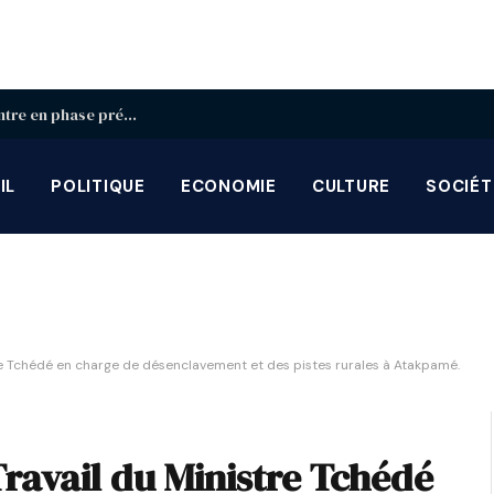
Identification biométrique : la région Centrale entre en phase préparatoire avant la grande campagne d’août-septembre
IL
POLITIQUE
ECONOMIE
CULTURE
SOCIÉT
re Tchédé en charge de désenclavement et des pistes rurales à Atakpamé.
ravail du Ministre Tchédé