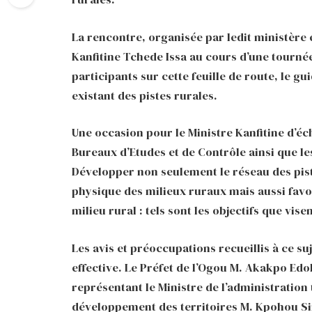
La rencontre, organisée par ledit ministère
Kanfitine Tchede Issa au cours d’une tournée
participants sur cette feuille de route, le gu
existant des pistes rurales.
Une occasion pour le Ministre Kanfitine d’é
Bureaux d’Etudes et de Contrôle ainsi que le
Développer non seulement le réseau des pist
physique des milieux ruraux mais aussi favo
milieu rural : tels sont les objectifs que vise
Les avis et préoccupations recueillis à ce s
effective. Le Préfet de l’Ogou M. Akakpo Edoh
représentant le Ministre de l’administration t
développement des territoires M. Kpohou Si