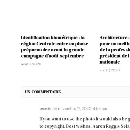
Identification biométrique : la
Architecture :
région Centrale entre en phase
pour un meil
préparatoire avant la grande
de la profess
campagne d’août-septembre
président de 
nationale
août 7, 2026
août 7, 2026
UN COMMENTAIRE
erotik
on
novembre 12, 2020 4:58 pm
If you want to use the photo it would also be 
to copyright. Best wishes. Aaren Reggis Sela