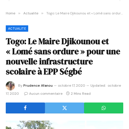
Home
»
Actualite
»
Togo: Le Maire Djikounou et « Lomé sans ordure » pour une nouvelle infrastructure scolaire à EPP Ségbé
ACTUALITE
Togo: Le Maire Djikounou et
« Lomé sans ordure » pour une
nouvelle infrastructure
scolaire à EPP Ségbé
By
Prudence Afanou
octobre 17, 2020
Updated:
octobre
17, 2020
Aucun commentaire
2 Mins Read