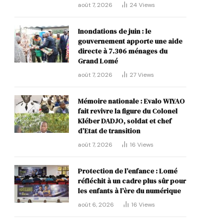
août 7, 2026
24
Views
Inondations de juin : le
gouvernement apporte une aide
directe à 7.306 ménages du
Grand Lomé
août 7, 2026
27
Views
Mémoire nationale : Evalo WIYAO
fait revivre la figure du Colonel
Kléber DADJO, soldat et chef
d’Etat de transition
août 7, 2026
16
Views
Protection de l’enfance : Lomé
réfléchit à un cadre plus sûr pour
les enfants à l’ère du numérique
août 6, 2026
16
Views