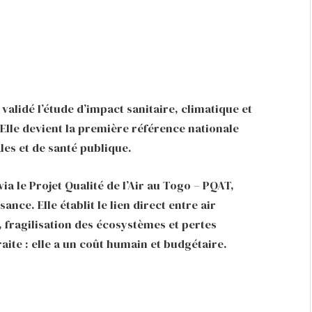
validé l’étude d’impact sanitaire, climatique et
lle devient la première référence nationale
les et de santé publique.
ia le Projet Qualité de l’Air au Togo – PQAT,
ance. Elle établit le lien direct entre air
 fragilisation des écosystèmes et pertes
aite : elle a un coût humain et budgétaire.