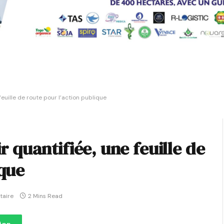
 feuille de route pour l’action publique
ir quantifiée, une feuille de
ique
aire
2 Mins Read