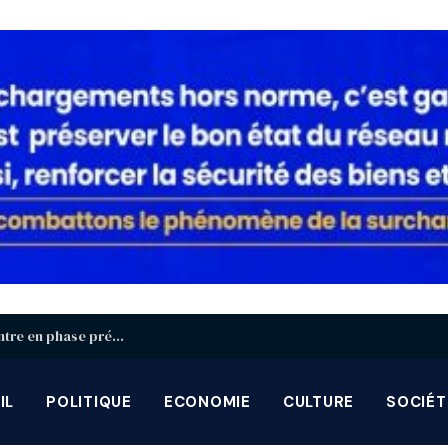
Identification biométrique : la région Centrale entre en phase préparatoire avant la grande campagne d’août-septembre
IL
POLITIQUE
ECONOMIE
CULTURE
SOCIÉT