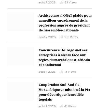
août 7, 2026
83
Views
Architecture : l’ONAT plaide pour
un meilleur encadrement de la
profession auprès du président
de l’Assemblée nationale
août 7, 2026
103
Views
Concurrence : le Togo met ses
entreprises à niveau face aux
p
règles du marché ouest-africain
et continental
août 7, 2026
13
Views
Coopération Sud-Sud : le
Mozambique en mission à la PIA
pour décortiquer le modèle
togolais
août 7, 2026
41
Views