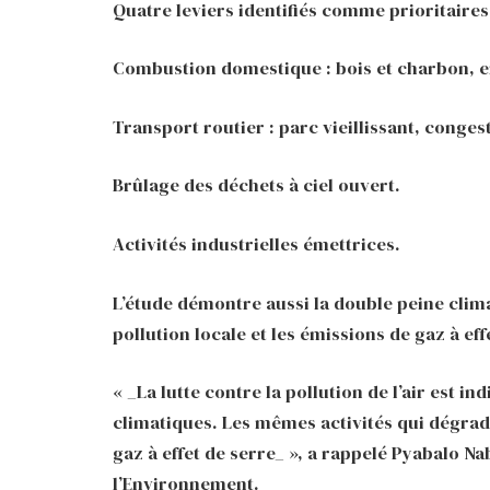
Quatre leviers identifiés comme prioritaires
Combustion domestique : bois et charbon, en
Transport routier : parc vieillissant, conges
Brûlage des déchets à ciel ouvert.
Activités industrielles émettrices.
L’étude démontre aussi la double peine clim
pollution locale et les émissions de gaz à effe
« _La lutte contre la pollution de l’air est i
climatiques. Les mêmes activités qui dégrade
gaz à effet de serre_ », a rappelé Pyabalo N
l’Environnement.