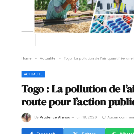
Home
»
Actualite
»
Togo : La pollution de l’air quantifiée, une
ACTUALITE
Togo : La pollution de l’a
route pour l’action publ
By
Prudence Afanou
juin 19, 2026
Aucun comment