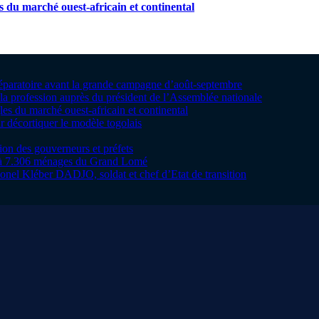
s du marché ouest-africain et continental
préparatoire avant la grande campagne d’août-septembre
la profession auprès du président de l’Assemblée nationale
les du marché ouest-africain et continental
 décortiquer le modèle togolais
tion des gouverneurs et préfets
te à 7.306 ménages du Grand Lomé
onel Kléber DADJO, soldat et chef d’Etat de transition