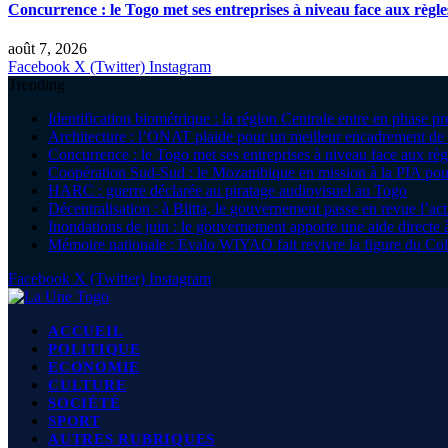
Concurrence : le Togo met ses entreprises à niveau face aux règle
août 7, 2026
Facebook
X (Twitter)
Instagram
Trending
Identification biométrique : la région Centrale entre en phase 
Architecture : l’ONAT plaide pour un meilleur encadrement de 
Concurrence : le Togo met ses entreprises à niveau face aux règ
Coopération Sud-Sud : le Mozambique en mission à la PIA pour
HARC : guerre déclarée au piratage audiovisuel au Togo
Décentralisation : à Blitta, le gouvernement passe en revue l’ac
Inondations de juin : le gouvernement apporte une aide direc
Mémoire nationale : Evalo WIYAO fait revivre la figure du Col
Facebook
X (Twitter)
Instagram
ACCUEIL
POLITIQUE
ECONOMIE
CULTURE
SOCIÉTÉ
SPORT
AUTRES RUBRIQUES