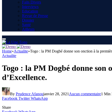
Faits Divers
Interviews
Education
Revue de Presse
Dossier
Santé
Ailleurs
Home
»
Actualite
»
Togo : la PM Dogbé donne son onction à la premièr
Actualite
Togo : la PM Dogbé donne son o
d’Excellence.
By
Prudence Afanou
janvier 28, 2021
Aucun commentaire
1 Min
Facebook
Twitter
WhatsApp
Share
Facebook
WhatsApp