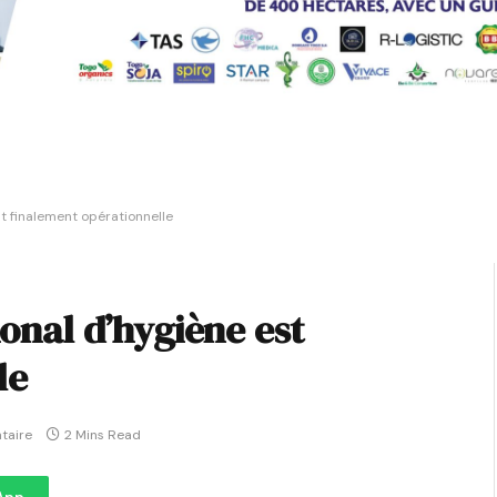
st finalement opérationnelle
ional d’hygiène est
le
taire
2 Mins Read