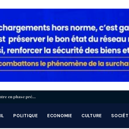
Identification biométrique : la région Centrale entre en phase préparatoire avant la grande campagne d’août-septembre
IL
POLITIQUE
ECONOMIE
CULTURE
SOCIÉT