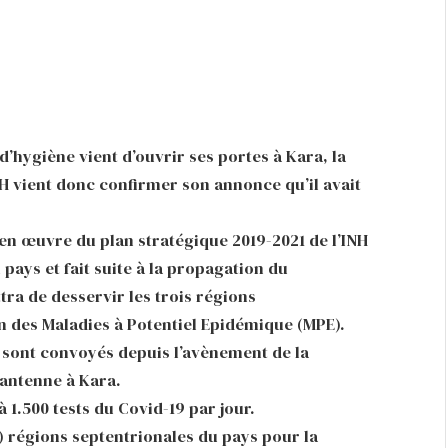
d’hygiène vient d’ouvrir ses portes à Kara, la
H vient donc confirmer son annonce qu’il avait
se en œuvre du plan stratégique 2019-2021 de l’INH
 pays et fait suite à la propagation du
ra de desservir les trois régions
n des Maladies à Potentiel Epidémique (MPE).
 sont convoyés depuis l’avènement de la
antenne à Kara.
 1.500 tests du Covid-19 par jour.
3) régions septentrionales du pays pour la