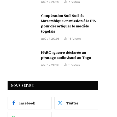
août 7, 2026
5
Views
Coopération Sud-Sud : le
Mozambique en mission à la PIA
pour décortiquer le modèle
togolais
août 7, 2026
16
Views
HARC : guerre déclarée au
piratage audiovisuel au Togo
août 7, 2026
11
Views
NOUS SUIVRE
Facebook
Twitter