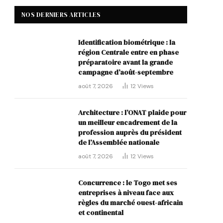
NOS DERNIERS ARTICLES
Identification biométrique : la
région Centrale entre en phase
préparatoire avant la grande
campagne d’août-septembre
août 7, 2026
12
Views
Architecture : l’ONAT plaide pour
un meilleur encadrement de la
profession auprès du président
de l’Assemblée nationale
p
août 7, 2026
12
Views
Concurrence : le Togo met ses
entreprises à niveau face aux
règles du marché ouest-africain
et continental