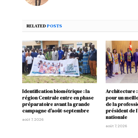
RELATED
POSTS
Identification biométrique : la
Architecture :
région Centrale entre en phase
pour un meil
préparatoire avant la grande
de la profess
campagne d’août-septembre
président de 
nationale
août 7, 2026
août 7, 2026