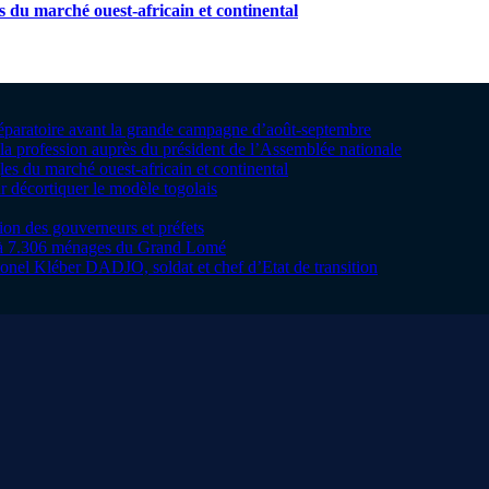
s du marché ouest-africain et continental
préparatoire avant la grande campagne d’août-septembre
la profession auprès du président de l’Assemblée nationale
les du marché ouest-africain et continental
 décortiquer le modèle togolais
tion des gouverneurs et préfets
te à 7.306 ménages du Grand Lomé
onel Kléber DADJO, soldat et chef d’Etat de transition