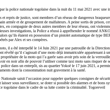
s par la police nationale togolaise dans la nuit du 11 mai 2021 avec une 
olais et repris de justice, sont membres d’un réseau de dangereux braqueu
 main armée et de groupement de malfaiteurs. A peine sortis de prison, ce
, en compagnie de deux autres membres de leur réseau, ont violemment 
nutieuses investigations, la Police a réussi à appréhender le nommé A
lés alors qu’ils étaient en possession d’un pistolet automatique de typ
étrés par Alex et ses compères.
il a été interpellé le 14 Juin 2021 par une patrouille de la Direction C
 ont révélé qu’il s’agissait d’une moto déjà immatriculée appartenant à 
 propriétaire de la moto qui l’a garée sans avoir pris soin de la verrouill
ir en noir afin de pouvoir l’utiliser comme taxi moto sans risquer de se 
 police dans un entrepôt, sis au quartier Yokoè le 17 juin 2021, a permis
icaments dont la consommation nuit gravement à la santé.
 Nationale saisit l’occasion pour rappeler quelques consignes de sécurité
et laisser sous surveillance, se doter si possible des alarmes et de bons 
ce togolaise dans le cadre de sa lutte contre la criminalité. Togoreveil