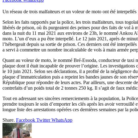
Un réseau de trois malfaiteurs et un voleur de moto ont été interpellé
Selon les faits rapportés par la police, les trois malfaiteurs, tous tog
libérés de prison, où ils purgeaient des peines pour des faits de vol à
dans la nuit du 11 mai 2021 aux environs de 23h, le nommé Ankou Alex
moto. L’un d’eux a pu être interpellé. Le 12 juin 2021, après de mi
l’hébergeait depuis sa sortie de prison. Ces derniers ont été interpel
a servi à commettre un nombre incalculable de vols à main armée perp
Quant au voleur de moto, le nommé Bré-Essoda, conducteur de taxi moto, 
plaque dont il était incapable de prouver l’origine. Les investigations
le 10 juin 2021. Selon ses déclarations, il a profité de la négligence du
plaque d’immatriculation puis a repeint les bandes jaunes de son réservo
République pour répondre de leurs actes. Par ailleurs, une descente de
contrefaits d’un poids total de 2 tonnes 250 kg. Il s’agit de faux méd
Tout en adressant ses sincères remerciements à la population, la Police
prendre toujours le soin d’emporter les clés après les avoir verrouillé 
longue liste des arrestations opérées ces dernières semaines par la poli
Share.
Facebook
Twitter
WhatsApp