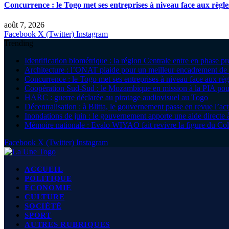
Concurrence : le Togo met ses entreprises à niveau face aux règle
août 7, 2026
Facebook
X (Twitter)
Instagram
Trending
Identification biométrique : la région Centrale entre en phase 
Architecture : l’ONAT plaide pour un meilleur encadrement de 
Concurrence : le Togo met ses entreprises à niveau face aux règ
Coopération Sud-Sud : le Mozambique en mission à la PIA pour
HARC : guerre déclarée au piratage audiovisuel au Togo
Décentralisation : à Blitta, le gouvernement passe en revue l’ac
Inondations de juin : le gouvernement apporte une aide direc
Mémoire nationale : Evalo WIYAO fait revivre la figure du Col
Facebook
X (Twitter)
Instagram
ACCUEIL
POLITIQUE
ECONOMIE
CULTURE
SOCIÉTÉ
SPORT
AUTRES RUBRIQUES