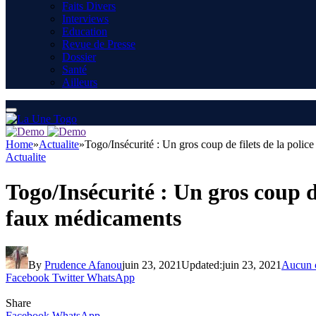
Faits Divers
Interviews
Education
Revue de Presse
Dossier
Santé
Ailleurs
Home
»
Actualite
»
Togo/Insécurité : Un gros coup de filets de la polic
Actualite
Togo/Insécurité : Un gros coup d
faux médicaments
By
Prudence Afanou
juin 23, 2021
Updated:
juin 23, 2021
Aucun 
Facebook
Twitter
WhatsApp
Share
Facebook
WhatsApp