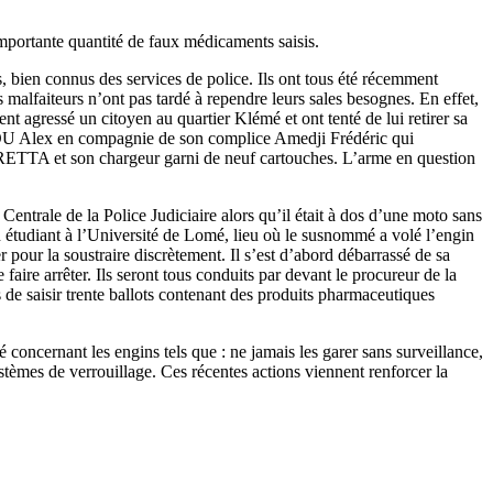
importante quantité de faux médicaments saisis.
rs, bien connus des services de police. Ils ont tous été récemment
s malfaiteurs n’ont pas tardé à rependre leurs sales besognes. En effet,
agressé un citoyen au quartier Klémé et ont tenté de lui retirer sa
NKOU Alex en compagnie de son complice Amedji Frédéric qui
e BERETTA et son chargeur garni de neuf cartouches. L’arme en question
entrale de la Police Judiciaire alors qu’il était à dos d’une moto sans
un étudiant à l’Université de Lomé, lieu où le susnommé a volé l’engin
er pour la soustraire discrètement. Il s’est d’abord débarrassé de sa
faire arrêter. Ils seront tous conduits par devant le procureur de la
 de saisir trente ballots contenant des produits pharmaceutiques
 concernant les engins tels que : ne jamais les garer sans surveillance,
systèmes de verrouillage. Ces récentes actions viennent renforcer la