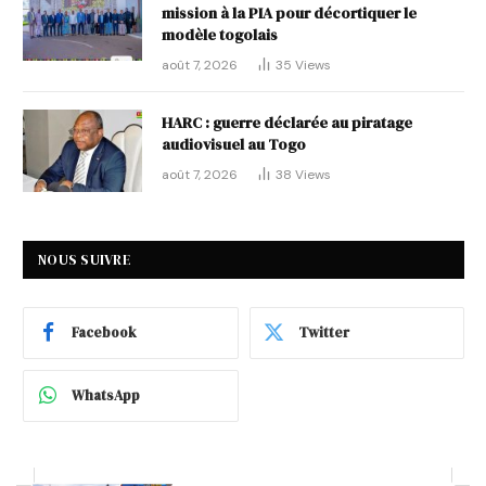
mission à la PIA pour décortiquer le
modèle togolais
août 7, 2026
35
Views
HARC : guerre déclarée au piratage
audiovisuel au Togo
août 7, 2026
38
Views
NOUS SUIVRE
Facebook
Twitter
WhatsApp