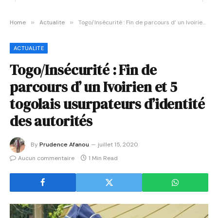
Home
»
Actualite
»
Togo/Insécurité : Fin de parcours d’ un Ivoirien et 5 togolais usurpateurs d’identité des autorités
ACTUALITE
Togo/Insécurité : Fin de
parcours d’ un Ivoirien et 5
togolais usurpateurs d’identité
des autorités
By
Prudence Afanou
juillet 15, 2020
Aucun commentaire
1 Min Read