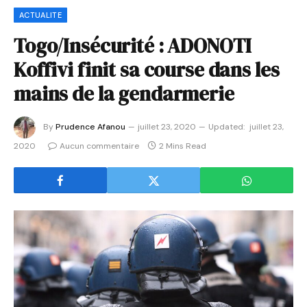
ACTUALITE
Togo/Insécurité : ADONOTI
Koffivi finit sa course dans les
mains de la gendarmerie
By
Prudence Afanou
juillet 23, 2020
Updated:
juillet 23,
2020
Aucun commentaire
2 Mins Read