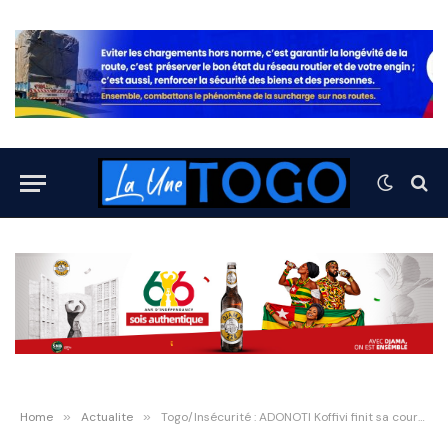
Home
»
Actualite
»
Togo/Insécurité : ADONOTI Koffivi finit sa course dans les mains de la gendarmerie