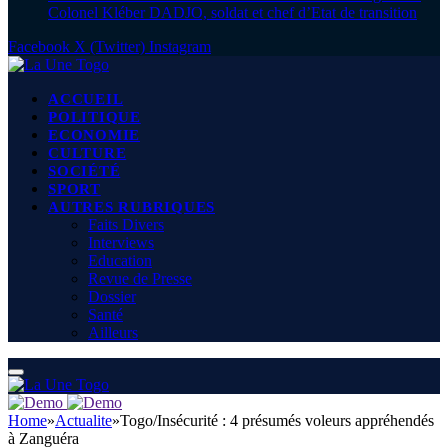
Colonel Kléber DADJO, soldat et chef d’Etat de transition
Facebook
X (Twitter)
Instagram
ACCUEIL
POLITIQUE
ECONOMIE
CULTURE
SOCIÉTÉ
SPORT
AUTRES RUBRIQUES
Faits Divers
Interviews
Education
Revue de Presse
Dossier
Santé
Ailleurs
Home
»
Actualite
»
Togo/Insécurité : 4 présumés voleurs appréhendés
à Zanguéra