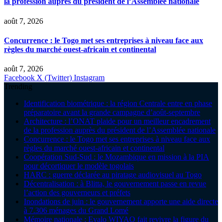
la profession auprès du président de l’Assemblée nationale
août 7, 2026
Concurrence : le Togo met ses entreprises à niveau face aux
règles du marché ouest-africain et continental
août 7, 2026
Facebook
X (Twitter)
Instagram
Trending
Identification biométrique : la région Centrale entre en phase
préparatoire avant la grande campagne d’août-septembre
Architecture : l’ONAT plaide pour un meilleur encadrement
de la profession auprès du président de l’Assemblée nationale
Concurrence : le Togo met ses entreprises à niveau face aux
règles du marché ouest-africain et continental
Coopération Sud-Sud : le Mozambique en mission à la PIA
pour décortiquer le modèle togolais
HARC : guerre déclarée au piratage audiovisuel au Togo
Décentralisation : à Blitta, le gouvernement passe en revue
l’action des gouverneurs et préfets
Inondations de juin : le gouvernement apporte une aide directe
à 7.306 ménages du Grand Lomé
Mémoire nationale : Evalo WIYAO fait revivre la figure du