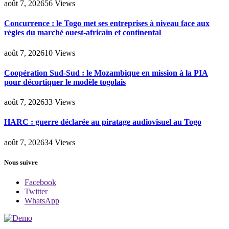
août 7, 2026
56
Views
Concurrence : le Togo met ses entreprises à niveau face aux
règles du marché ouest-africain et continental
août 7, 2026
10
Views
Coopération Sud-Sud : le Mozambique en mission à la PIA
pour décortiquer le modèle togolais
août 7, 2026
33
Views
HARC : guerre déclarée au piratage audiovisuel au Togo
août 7, 2026
34
Views
Nous suivre
Facebook
Twitter
WhatsApp