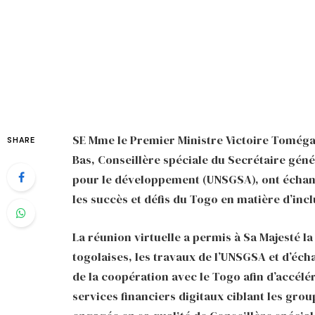
SE Mme le Premier Ministre Victoire Toméga
SHARE
Bas, Conseillère spéciale du Secrétaire géné
pour le développement (UNSGSA), ont échangé
les succès et défis du Togo en matière d’incl
La réunion virtuelle a permis à Sa Majesté l
togolaises, les travaux de l’UNSGSA et d’éc
de la coopération avec le Togo afin d’accélér
services financiers digitaux ciblant les grou