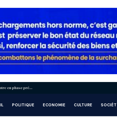
Identification biométrique : la région Centrale entre en phase préparatoire avant la grande campagne d’août-septembre
IL
POLITIQUE
ECONOMIE
CULTURE
SOCIÉT