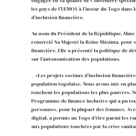
engagée en sa qualité de Conseillère spécia
les pays de l’UEMOA à l’instar du Togo dan
d’inclusion financière.
Au nom du Président de la République, Mme 
remercié Sa Majesté la Reine Máxima, pour 
financière. Elle a présenté la politique de d
sur l’autonomisation des populations.
_ »Les projets sociaux d’inclusion financièr
population togolaise. Nous avons mis en pla
touchent les populations les plus pauvres.
Programme de finance inclusive qui a pu tou
personnes, pour la plupart des femmes. Ave
digital, a permis au Togo d’être parmi les r
aux populations touchées par la crise sanita