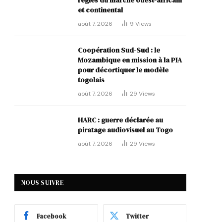
règles du marché ouest-africain
et continental
août 7, 2026
9
Views
Coopération Sud-Sud : le
Mozambique en mission à la PIA
pour décortiquer le modèle
togolais
août 7, 2026
29
Views
HARC : guerre déclarée au
piratage audiovisuel au Togo
août 7, 2026
29
Views
NOUS SUIVRE
Facebook
Twitter