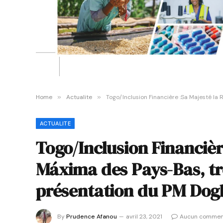
Home
»
Actualite
»
Togo/Inclusion Financière :Sa Majesté la
ACTUALITE
Togo/Inclusion Financièr
Máxima des Pays-Bas, trè
présentation du PM Dogb
By
Prudence Afanou
avril 23, 2021
Aucun commen