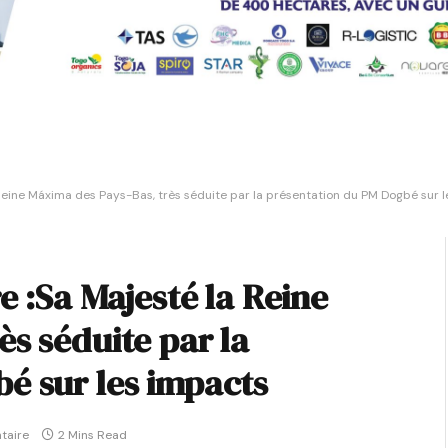
 Reine Máxima des Pays-Bas, très séduite par la présentation du PM Dogbé sur 
e :Sa Majesté la Reine
s séduite par la
é sur les impacts
taire
2 Mins Read