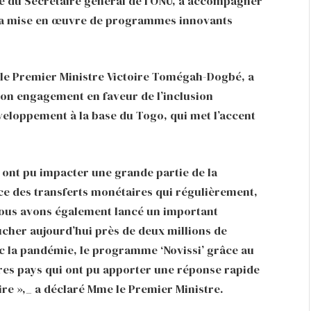
le du Secrétaire général de l’ONU, à accompagner
s la mise en œuvre de programmes innovants
le Premier Ministre Victoire Tomégah-Dogbé, a
son engagement en faveur de l’inclusion
éveloppement à la base du Togo, qui met l’accent
e ont pu impacter une grande partie de la
ce des transferts monétaires qui régulièrement,
 Nous avons également lancé un important
cher aujourd’hui près de deux millions de
c la pandémie, le programme ‘Novissi’ grâce au
ares pays qui ont pu apporter une réponse rapide
ire »,_ a déclaré Mme le Premier Ministre.