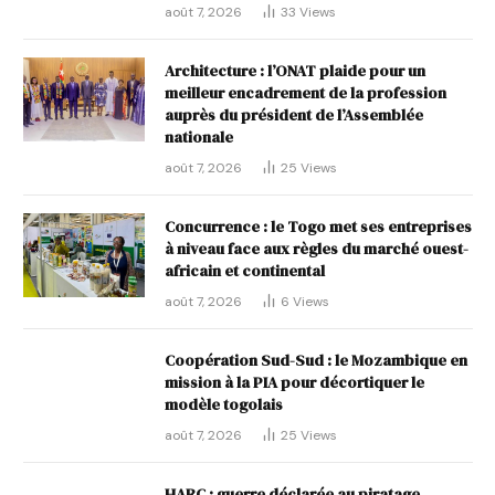
août 7, 2026
33
Views
Architecture : l’ONAT plaide pour un
meilleur encadrement de la profession
auprès du président de l’Assemblée
nationale
août 7, 2026
25
Views
Concurrence : le Togo met ses entreprises
à niveau face aux règles du marché ouest-
africain et continental
août 7, 2026
6
Views
Coopération Sud-Sud : le Mozambique en
mission à la PIA pour décortiquer le
modèle togolais
août 7, 2026
25
Views
HARC : guerre déclarée au piratage