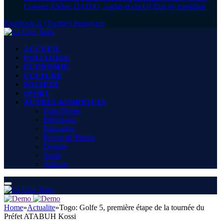
Colonel Kléber DADJO, soldat et chef d’Etat de transition
Facebook
X (Twitter)
Instagram
ACCUEIL
POLITIQUE
ECONOMIE
CULTURE
SOCIÉTÉ
SPORT
AUTRES RUBRIQUES
Faits Divers
Interviews
Education
Revue de Presse
Dossier
Santé
Ailleurs
Home
»
Actualite
»
Togo: Golfe 5, première étape de la tournée du
Préfet ATABUH Kossi