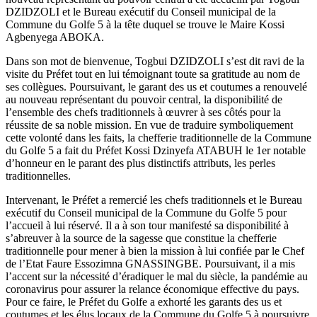
DZIDZOLI et le Bureau exécutif du Conseil municipal de la
Commune du Golfe 5 à la tête duquel se trouve le Maire Kossi
Agbenyega ABOKA.
Dans son mot de bienvenue, Togbui DZIDZOLI s’est dit ravi de la
visite du Préfet tout en lui témoignant toute sa gratitude au nom de
ses collègues. Poursuivant, le garant des us et coutumes a renouvelé
au nouveau représentant du pouvoir central, la disponibilité de
l’ensemble des chefs traditionnels à œuvrer à ses côtés pour la
réussite de sa noble mission. En vue de traduire symboliquement
cette volonté dans les faits, la chefferie traditionnelle de la Commune
du Golfe 5 a fait du Préfet Kossi Dzinyefa ATABUH le 1er notable
d’honneur en le parant des plus distinctifs attributs, les perles
traditionnelles.
Intervenant, le Préfet a remercié les chefs traditionnels et le Bureau
exécutif du Conseil municipal de la Commune du Golfe 5 pour
l’accueil à lui réservé. Il a à son tour manifesté sa disponibilité à
s’abreuver à la source de la sagesse que constitue la chefferie
traditionnelle pour mener à bien la mission à lui confiée par le Chef
de l’Etat Faure Essozimna GNASSINGBE. Poursuivant, il a mis
l’accent sur la nécessité d’éradiquer le mal du siècle, la pandémie au
coronavirus pour assurer la relance économique effective du pays.
Pour ce faire, le Préfet du Golfe a exhorté les garants des us et
coutumes et les élus locaux de la Commune du Golfe 5 à poursuivre