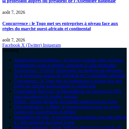
la profession auprès du président de l’Assemblée nationale
août 7, 2026
Concurrence : le Togo met ses entreprises à niveau face aux
règles du marché ouest-africain et continental
août 7, 2026
Facebook
X (Twitter)
Instagram
Trending
Identification biométrique : la région Centrale entre en phase
préparatoire avant la grande campagne d’août-septembre
Architecture : l’ONAT plaide pour un meilleur encadrement
de la profession auprès du président de l’Assemblée nationale
Concurrence : le Togo met ses entreprises à niveau face aux
règles du marché ouest-africain et continental
Coopération Sud-Sud : le Mozambique en mission à la PIA
pour décortiquer le modèle togolais
HARC : guerre déclarée au piratage audiovisuel au Togo
Décentralisation : à Blitta, le gouvernement passe en revue
l’action des gouverneurs et préfets
Inondations de juin : le gouvernement apporte une aide directe
à 7.306 ménages du Grand Lomé
Mémoire nationale : Evalo WIYAO fait revivre la figure du