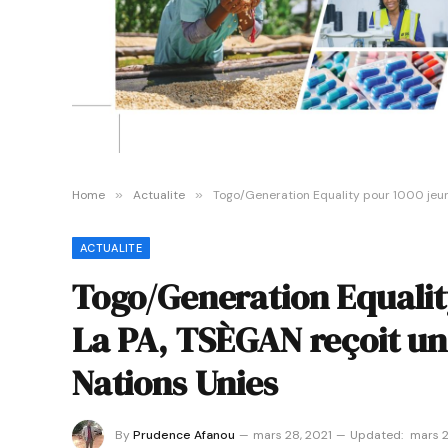
Home
»
Actualite
»
Togo/Generation Equality pour 1000 jeunes
ACTUALITE
Togo/Generation Equality
La PA, TSÈGAN reçoit un 
Nations Unies
By
Prudence Afanou
mars 28, 2021
Updated:
mars 2