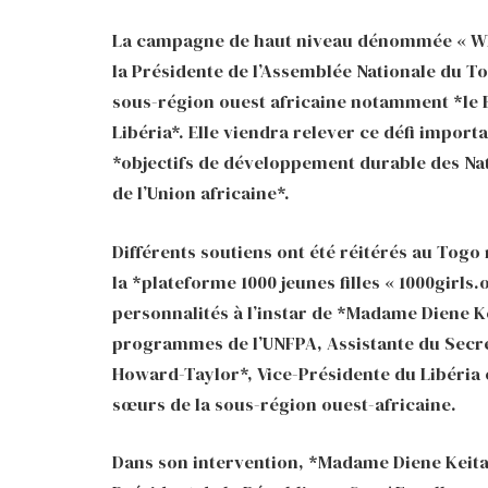
La campagne de haut niveau dénommée « Whe
la Présidente de l’Assemblée Nationale du To
sous-région ouest africaine notamment *le Bé
Libéria*. Elle viendra relever ce défi import
*objectifs de développement durable des Nat
de l’Union africaine*.
Différents soutiens ont été réitérés au Tog
la *plateforme 1000 jeunes filles « 1000girls
personnalités à l’instar de *Madame Diene Ke
programmes de l’UNFPA, Assistante du Secré
Howard-Taylor*, Vice-Présidente du Libéria 
sœurs de la sous-région ouest-africaine.
Dans son intervention, *Madame Diene Keita*