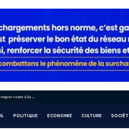
Togo : 1000 armes détruites à Agoè-Nyivé pour couper court à la prolifération
IL
POLITIQUE
ECONOMIE
CULTURE
SOCIÉT