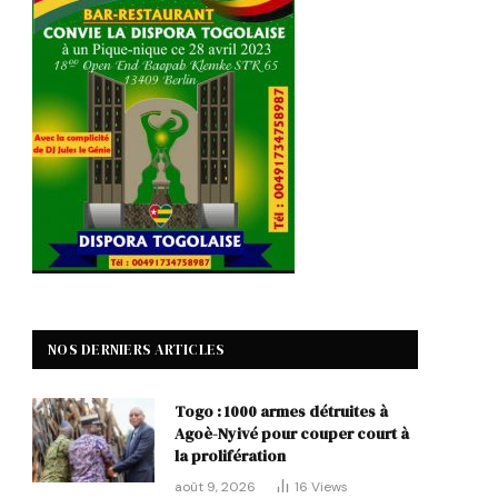
NOS DERNIERS ARTICLES
Togo : 1000 armes détruites à
Agoè-Nyivé pour couper court à
la prolifération
août 9, 2026
16
Views