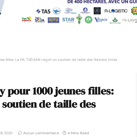
 filles: La PA, TSÈGAN reçoit un soutien de taille des Nations Unies
 pour 1000 jeunes filles:
soutien de taille des
8, 2021
Aucun commentaire
4 Mins Read