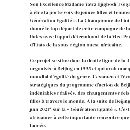
Son Excellence Madame Yawa Djigbodi Tsègan
à être la porte-voix de jeunes filles et femm
Génération Egalité ». La Championne de l’ini
donné le top départ de cette campagne de ha
Unies avec l’appui déterminant de la Vice-Pr
d’Etats de la sous-région ouest-africaine.
Ce projet se situe dans la droite ligne de l
organisée à Beijing en 1995 et qui avait m
mondial d’égalité du genre. L’examen et l’év
stratégiques du programme d’action de Beij
indéniables réalisés, des changements réels 
filles à travers le monde. A la suite de Beiji
juin 2021* sur la « Génération Egalité ». C’e
africaines à cette importante rencontre que 
lancée.