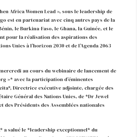
n Africa Women Lead », sous le leadership de
go est en partenariat avec cinq autres pays de la
nin, le Burkina-Faso, le Ghana, la Guinée, et le
ant pour la réalisation des aspirations des
ions Unies à l’horizon 2030 et de l’Agenda 2063
o mercredi au cours du webinaire de lancement de
.org »* avec la participation d’éminentes
ita*, Directrice exécutive adjointe, chargée des
taire Général des Nations Unies, de *Dr Jewel
et des Présidents des Assemblées nationales
 a salué le *leadership exceptionnel* du