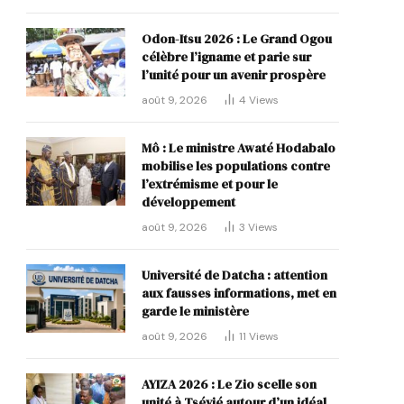
Odon-Itsu 2026 : Le Grand Ogou
célèbre l’igname et parie sur
l’unité pour un avenir prospère
août 9, 2026
4
Views
Mô : Le ministre Awaté Hodabalo
mobilise les populations contre
l’extrémisme et pour le
développement
août 9, 2026
3
Views
Université de Datcha : attention
aux fausses informations, met en
garde le ministère
août 9, 2026
11
Views
AYIZA 2026 : Le Zio scelle son
unité à Tsévié autour d’un idéal