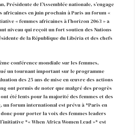
, Présidente de l’Assemblée nationale, s’engage
es africaines en juin prochain à Paris au forum «
tiative « femmes africaines à l’horizon 2063 » a
ut niveau qui reçoit un fort soutien des Nations
ésidente de la République du Libéria et des chefs
a 4ème conférence mondiale sur les femmes,
arqué un tournant important sur le programme
aluation des 25 ans de mise en œuvre des actions
ing ont permis de noter que malgré des progrès
ont été lents pour la majorité des femmes et des
ng, un forum international est prévu à *Paris en
st donc pour porter la voix des femmes leaders
l’initiative *« When Africa Women Lead »* est