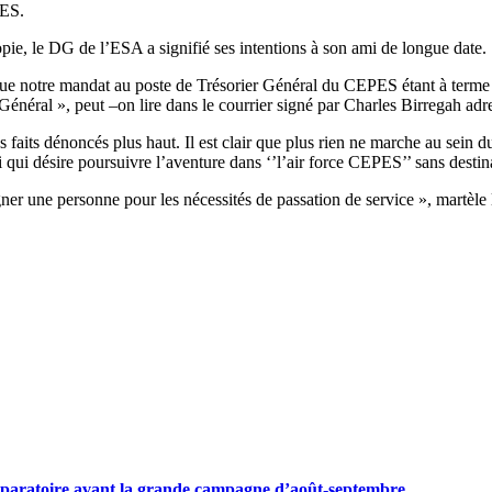
PES.
pie, le DG de l’ESA a signifié ses intentions à son ami de longue date.
que notre mandat au poste de Trésorier Général du CEPES étant à terme
énéral », peut –on lire dans le courrier signé par Charles Birregah ad
aits dénoncés plus haut. Il est clair que plus rien ne marche au sein du
i qui désire poursuivre l’aventure dans ‘’l’air force CEPES’’ sans destin
gner une personne pour les nécessités de passation de service », mart
préparatoire avant la grande campagne d’août-septembre