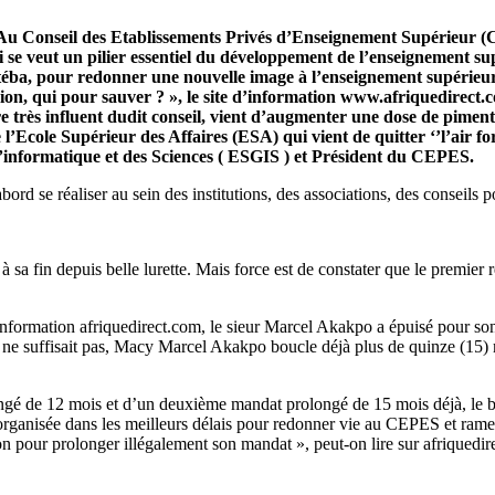
 Au Conseil des Etablissements Privés d’Enseignement Supérieur (C
ui se veut un pilier essentiel du développement de l’enseignement s
éba, pour redonner une nouvelle image à l’enseignement supérieur 
ion, qui pour sauver ? », le site d’information www.afriquedirect.co
re très influent dudit conseil, vient d’augmenter une dose de pime
e l’Ecole Supérieur des Affaires (ESA) qui vient de quitter ‘’l’air
’informatique et des Sciences ( ESGIS ) et Président du CEPES.
abord se réaliser au sein des institutions, des associations, des conseil
sa fin depuis belle lurette. Mais force est de constater que le premie
d’information afriquedirect.com, le sieur Marcel Akakpo a épuisé pour s
e suffisait pas, Macy Marcel Akakpo boucle déjà plus de quinze (15) m
ngé de 12 mois et d’un deuxième mandat prolongé de 15 mois déjà, le bi
 organisée dans les meilleurs délais pour redonner vie au CEPES et rame
ion pour prolonger illégalement son mandat », peut-on lire sur afriquedi