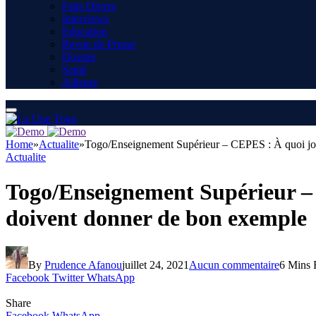
Faits Divers
Interviews
Education
Revue de Presse
Dossier
Santé
Ailleurs
Home
»
Actualite
»
Togo/Enseignement Supérieur – CEPES : À quoi jo
Actualite
Togo/Enseignement Supérieur –
doivent donner de bon exemple
By
Prudence Afanou
juillet 24, 2021
Aucun commentaire
6 Mins 
Facebook
Twitter
WhatsApp
Share
Facebook
WhatsApp