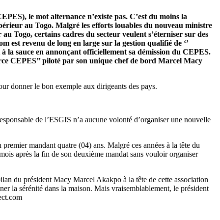
EPES), le mot alternance n’existe pas. C’est du moins la
upérieur au Togo. Malgré les efforts louables du nouveau ministre
au Togo, certains cadres du secteur veulent s’éterniser sur des
m est revenu de long en large sur la gestion qualifié de ‘’
nt à la sauce en annonçant officiellement sa démission du CEPES.
 force CEPES’’ piloté par son unique chef de bord Marcel Macy
s pour donner le bon exemple aux dirigeants des pays.
r responsable de l’ESGIS n’a aucune volonté d’organiser une nouvelle
on premier mandant quatre (04) ans. Malgré ces années à la tête du
ois après la fin de son deuxième mandat sans vouloir organiser
lan du président Macy Marcel Akakpo à la tête de cette association
ner la sérénité dans la maison. Mais vraisemblablement, le président
rect.com