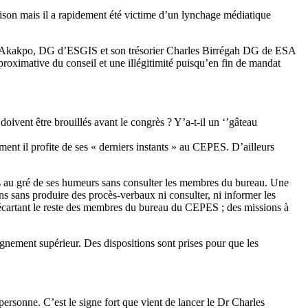
aison mais il a rapidement été victime d’un lynchage médiatique
el Akakpo, DG d’ESGIS et son trésorier Charles Birrégah DG de ESA
proximative du conseil et une illégitimité puisqu’en fin de mandat
ivent être brouillés avant le congrès ? Y’a-t-il un ‘’gâteau
ent il profite de ses « derniers instants » au CEPES. D’ailleurs
les au gré de ses humeurs sans consulter les membres du bureau. Une
ns sans produire des procès-verbaux ni consulter, ni informer les
écartant le reste des membres du bureau du CEPES ; des missions à
gnement supérieur. Des dispositions sont prises pour que les
rsonne. C’est le signe fort que vient de lancer le Dr Charles