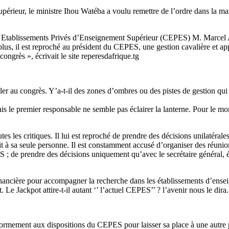
upérieur, le ministre Ihou Watéba a voulu remettre de l’ordre dans la m
 des Etablissements Privés d’Enseignement Supérieur (CEPES) M. Marc
plus, il est reproché au président du CEPES, une gestion cavalière et ap
ongrès », écrivait le site reperesdafrique.tg
au congrès. Y’a-t-il des zones d’ombres ou des pistes de gestion qui do
s le premier responsable ne semble pas éclairer la lanterne. Pour le mom
s les critiques. Il lui est reproché de prendre des décisions unilatéra
it à sa seule personne. Il est constamment accusé d’organiser des réunio
; de prendre des décisions uniquement qu’avec le secrétaire général, 
financière pour accompagner la recherche dans les établissements d’ensei
Le Jackpot attire-t-il autant ‘’ l’actuel CEPES’’ ? l’avenir nous le dira.
ormement aux dispositions du CEPES pour laisser sa place à une autre pe