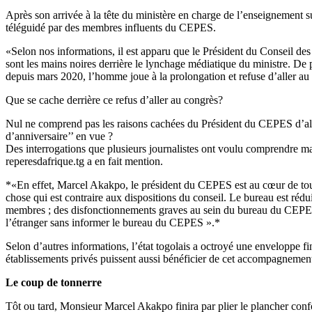
Après son arrivée à la tête du ministère en charge de l’enseignement s
téléguidé par des membres influents du CEPES.
«Selon nos informations, il est apparu que le Président du Conseil
sont les mains noires derrière le lynchage médiatique du ministre. De 
depuis mars 2020, l’homme joue à la prolongation et refuse d’aller au c
Que se cache derrière ce refus d’aller au congrès?
Nul ne comprend pas les raisons cachées du Président du CEPES d’aller 
d’anniversaire’’ en vue ?
Des interrogations que plusieurs journalistes ont voulu comprendre mai
reperesdafrique.tg a en fait mention.
*«En effet, Marcel Akakpo, le président du CEPES est au cœur de toute
chose qui est contraire aux dispositions du conseil. Le bureau est rédu
membres ; des disfonctionnements graves au sein du bureau du CEPES 
l’étranger sans informer le bureau du CEPES ».*
Selon d’autres informations, l’état togolais a octroyé une enveloppe 
établissements privés puissent aussi bénéficier de cet accompagnement. 
Le coup de tonnerre
Tôt ou tard, Monsieur Marcel Akakpo finira par plier le plancher conf