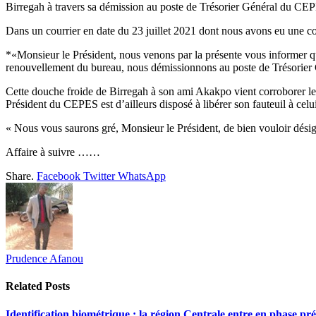
Birregah à travers sa démission au poste de Trésorier Général du CE
Dans un courrier en date du 23 juillet 2021 dont nous avons eu une co
*«Monsieur le Président, nous venons par la présente vous informer 
renouvellement du bureau, nous démissionnons au poste de Trésorier G
Cette douche froide de Birregah à son ami Akakpo vient corroborer les f
Président du CEPES est d’ailleurs disposé à libérer son fauteuil à celu
« Nous vous saurons gré, Monsieur le Président, de bien vouloir dési
Affaire à suivre ……
Share.
Facebook
Twitter
WhatsApp
Prudence Afanou
Related
Posts
Identification biométrique : la région Centrale entre en phase 