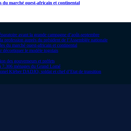
s du marché ouest-africain et continental
préparatoire avant la grande campagne d’août-septembre
la profession auprès du président de l’Assemblée nationale
les du marché ouest-africain et continental
 décortiquer le modèle togolais
tion des gouverneurs et préfets
te à 7.306 ménages du Grand Lomé
onel Kléber DADJO, soldat et chef d’Etat de transition