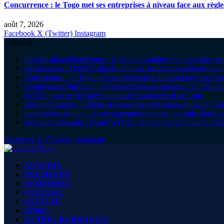
Concurrence : le Togo met ses entreprises à niveau face aux règle
août 7, 2026
Facebook
X (Twitter)
Instagram
Trending
Identification biométrique : la région Centrale entre en phase 
Architecture : l’ONAT plaide pour un meilleur encadrement de 
Concurrence : le Togo met ses entreprises à niveau face aux règ
Coopération Sud-Sud : le Mozambique en mission à la PIA pour
HARC : guerre déclarée au piratage audiovisuel au Togo
Décentralisation : à Blitta, le gouvernement passe en revue l’ac
Inondations de juin : le gouvernement apporte une aide direc
Mémoire nationale : Evalo WIYAO fait revivre la figure du Col
Facebook
X (Twitter)
Instagram
ACCUEIL
POLITIQUE
ECONOMIE
CULTURE
SOCIÉTÉ
SPORT
AUTRES RUBRIQUES