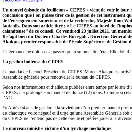
Un nouvel épisode du feuilleton « CEPES » vient de voir le jour.
conclusion que l’on puisse tirer de la gestion de cet instrument q
de l’enseignement supérieur et de la recherche, Majesté Ihou Wat
fauteuils. Dans son article titré ; « Le CEPES au bord de l’implos
calamiteuse’’ de ce conseil. Ce vendredi 23 juillet 2021, un memb
Il s’agit bien du Docteur Charles Birregah , Directeur Général d
Akakpo, premier responsable de l’Ecole Supérieure de Gestion d
L’alternance ne doit pas se passer qu’au sommet de l’état. Elle doit d’
La gestion boiteuse du CEPES
Le mandat de l’actuel Président du CEPES, Marcel Akakpo est arrivé à 
Assemblée générale pour renouveler le bureau du CEPES.
Selon nos informations et d’ailleurs publiées entre temps par le site 
CEPES, il a prolongé son mandat de douze (12) mois. Comme si cela n
l’AG.
*« Après 04 ans de gestion à la soviétique d’un premier mandat prolo
est chaotique voire négatif et il urge qu’une Assemblée Générale soit
du CEPES ne l’entend pas de cette oreille et préfère jouer à la divers
Le nouveau ministre victime d’un lynchage médiatique