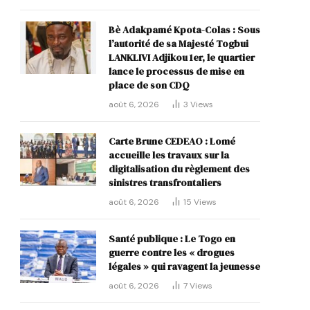
Bè Adakpamé Kpota-Colas : Sous
p
l’autorité de sa Majesté Togbui
LANKLIVI Adjikou 1er, le quartier
lance le processus de mise en
place de son CDQ
août 6, 2026
3
Views
Carte Brune CEDEAO : Lomé
accueille les travaux sur la
digitalisation du règlement des
sinistres transfrontaliers
août 6, 2026
15
Views
Santé publique : Le Togo en
guerre contre les « drogues
légales » qui ravagent la jeunesse
août 6, 2026
7
Views