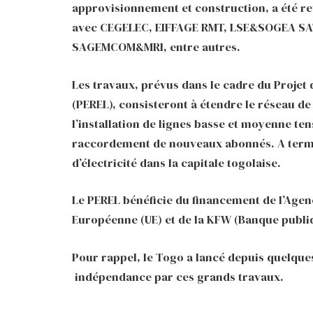
approvisionnement et construction, a été ret
avec CEGELEC, EIFFAGE RMT, LSE&SOGEA SAT
SAGEMCOM&MRI, entre autres.
Les travaux, prévus dans le cadre du Projet
(PEREL), consisteront à étendre le réseau de
l’installation de lignes basse et moyenne ten
raccordement de nouveaux abonnés. A terme,
d’électricité dans la capitale togolaise.
Le PEREL bénéficie du financement de l’Agen
Européenne (UE) et de la KFW (Banque publi
Pour rappel, le Togo a lancé depuis quelqu
indépendance par ces grands travaux.