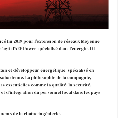
lancé fin 2019 pour l’extension de réseaux Moyenne
’agit d’AEE Power spécialisé dans l’énergie. Lit-
ain et développeur énergétique, spécialisé en
bsaharienne. La philosophie de la compagnie,
urs essentielles comme la qualité, la sécurité,
 et d’intégration du personnel local dans les pays
ments de la chaîne ingénierie,