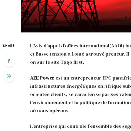
L’Avis d’appel d’offres international(AAOI) 
SHARE
et Basse tension à Lomé a trouvé preneur. Il s
on sur le site Togo first.
AEE Power
est un entrepreneur EPC panafric
infrastructures énergétiques en Afrique su
orientée clients, se caractérise par ses vale
l’environnement et la politique de formation
où nous opérons.
L’entreprise qui contrôle l’ensemble des seg