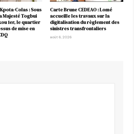
Kpota-Colas : Sous
Carte Brune CEDEAO : Lomé
sa Majesté Togbui
accueille les travaux sur la
ou 1er, le quartier
digitalisation du règlement des
essus de mise en
sinistres transfrontaliers
 CDQ
août 6, 2026