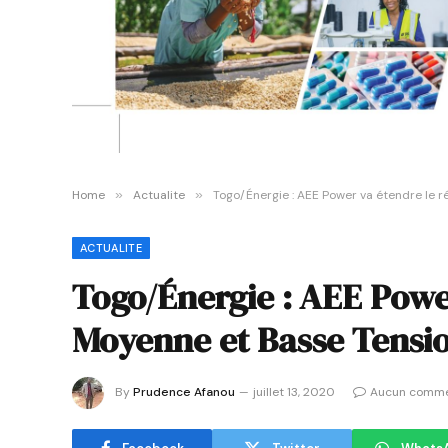
Home
»
Actualite
»
Togo/Énergie : AEE Power va étendre le 
ACTUALITE
Togo/Énergie : AEE Powe
Moyenne et Basse Tensi
By
Prudence Afanou
juillet 13, 2020
Aucun comme