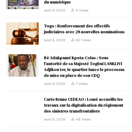
du numérique
août 6, 2026
9
Views
Togo : Renforcement des effectifs
judiciaires avec 28 nouvelles nominations
août 6, 2026
66
Views
Bè Adakpamé Kpota-Colas : Sous
l’autorité de sa Majesté Togbui LANKLIVI
Adjikou 1er, le quartier lance le processus
de mise en place de son CDQ
août 6, 2026
7
Views
Carte Brune CEDEAO : Lomé accueille les
travaux sur la digitalisation du règlement
des sinistres transfrontaliers
août 6, 2026
48
Views