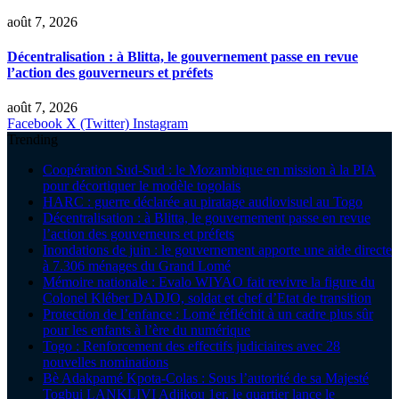
août 7, 2026
Décentralisation : à Blitta, le gouvernement passe en revue
l’action des gouverneurs et préfets
août 7, 2026
Facebook
X (Twitter)
Instagram
Trending
Coopération Sud-Sud : le Mozambique en mission à la PIA
pour décortiquer le modèle togolais
HARC : guerre déclarée au piratage audiovisuel au Togo
Décentralisation : à Blitta, le gouvernement passe en revue
l’action des gouverneurs et préfets
Inondations de juin : le gouvernement apporte une aide directe
à 7.306 ménages du Grand Lomé
Mémoire nationale : Evalo WIYAO fait revivre la figure du
Colonel Kléber DADJO, soldat et chef d’Etat de transition
Protection de l’enfance : Lomé réfléchit à un cadre plus sûr
pour les enfants à l’ère du numérique
Togo : Renforcement des effectifs judiciaires avec 28
nouvelles nominations
Bè Adakpamé Kpota-Colas : Sous l’autorité de sa Majesté
Togbui LANKLIVI Adjikou 1er, le quartier lance le