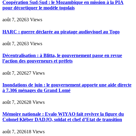
Coopération Sud-Sud : le Mozambique en mission à la PIA
pour décortiquer le modèle togolais
août 7, 2026
3
Views
HARC : guerre déclarée au piratage audiovisuel au Togo
août 7, 2026
3
Views
Décentralisation : à Blitta, le gouvernement passe en revue
l’action des gouverneurs et préfets
août 7, 2026
27
Views
Inondations de juin : le gouvernement apporte une aide directe
à 7.306 ménages du Grand Lomé
août 7, 2026
28
Views
Mémoire nationale : Evalo WIYAO fait revivre la figure du
Colonel Kléber DADJO, soldat et chef d’Etat de transition
août 7, 2026
18
Views