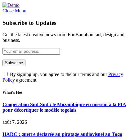
Close Menu
Subscribe to Updates
Get the latest creative news from FooBar about art, design and
business.
By signing up, you agree to the our terms and our
Privacy
Policy
agreement.
What's Hot
Coopération Sud-Sud : le Mozambique en mission à la PIA
pour décortiquer le modèle togolais
août 7, 2026
HARC : guerre déclarée au piratage audiovisuel au Togo