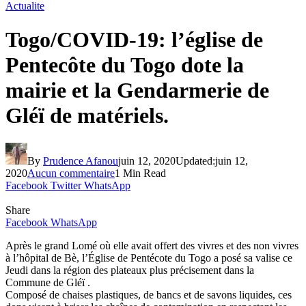
Actualite
Togo/COVID-19: l’église de
Pentecôte du Togo dote la
mairie et la Gendarmerie de
Gléï de matériels.
By
Prudence Afanou
juin 12, 2020
Updated:
juin 12,
2020
Aucun commentaire
1 Min Read
Facebook
Twitter
WhatsApp
Share
Facebook
WhatsApp
Après le grand Lomé où elle avait offert des vivres et des non vivres
à l’hôpital de Bè, l’Église de Pentécote du Togo a posé sa valise ce
Jeudi dans la région des plateaux plus précisement dans la
Commune de Gléï .
Composé de chaises plastiques, de bancs et de savons liquides, ces