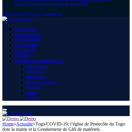
processus de mise en place de son CDQ
Facebook
X (Twitter)
Instagram
ACCUEIL
POLITIQUE
ECONOMIE
CULTURE
SOCIÉTÉ
SPORT
AUTRES RUBRIQUES
Faits Divers
Interviews
Education
Revue de Presse
Dossier
Santé
Ailleurs
Home
»
Actualite
»
Togo/COVID-19: l’église de Pentecôte du Togo
dote la mairie et la Gendarmerie de Gléï de matériels.