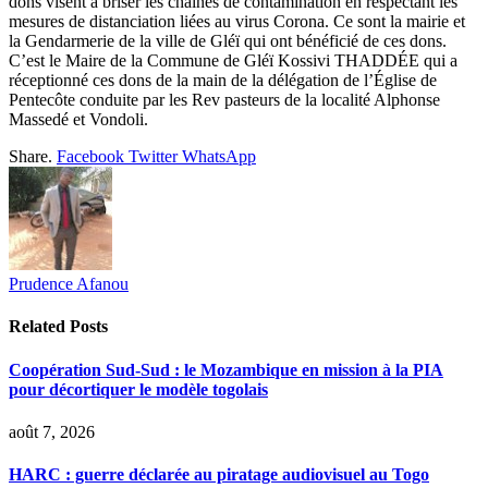
dons visent à briser les chaînes de contamination en respectant les
mesures de distanciation liées au virus Corona. Ce sont la mairie et
la Gendarmerie de la ville de Gléï qui ont bénéficié de ces dons.
C’est le Maire de la Commune de Gléï Kossivi THADDÉE qui a
réceptionné ces dons de la main de la délégation de l’Église de
Pentecôte conduite par les Rev pasteurs de la localité Alphonse
Massedé et Vondoli.
Share.
Facebook
Twitter
WhatsApp
Prudence Afanou
Related
Posts
Coopération Sud-Sud : le Mozambique en mission à la PIA
pour décortiquer le modèle togolais
août 7, 2026
HARC : guerre déclarée au piratage audiovisuel au Togo