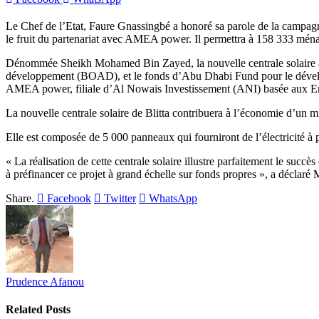
Le Chef de l’Etat, Faure Gnassingbé a honoré sa parole de la campagne
le fruit du partenariat avec AMEA power. Il permettra à 158 333 mén
Dénommée Sheikh Mohamed Bin Zayed, la nouvelle centrale solaire a 
développement (BOAD), et le fonds d’Abu Dhabi Fund pour le dévelo
AMEA power, filiale d’Al Nowais Investissement (ANI) basée aux E
La nouvelle centrale solaire de Blitta contribuera à l’économie d’un 
Elle est composée de 5 000 panneaux qui fourniront de l’électricité à
« La réalisation de cette centrale solaire illustre parfaitement le su
à préfinancer ce projet à grand échelle sur fonds propres », a déclaré
Share.
Facebook
Twitter
WhatsApp
Prudence Afanou
Related
Posts