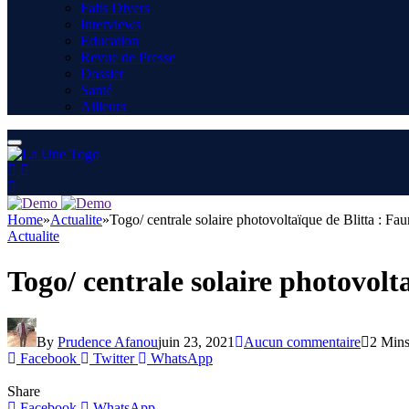
Faits Divers
Interviews
Education
Revue de Presse
Dossier
Santé
Ailleurs
Home
»
Actualite
»
Togo/ centrale solaire photovoltaïque de Blitta : Fa
Actualite
Togo/ centrale solaire photovolt
By
Prudence Afanou
juin 23, 2021
Aucun commentaire
2 Min
Facebook
Twitter
WhatsApp
Share
Facebook
WhatsApp