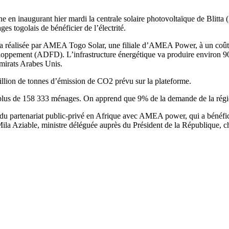
 en inaugurant hier mardi la centrale solaire photovoltaïque de Blitta 
ages togo
lais de bénéficier de l’électrité.
réalisée par AMEA Togo Solar, une filiale d’AMEA Power, à un coût g
ppement (ADFD). L’infrastructure énergétique va produire environ 90
mirats Arabes Unis.
million de tonnes d’émission de CO2 prévu sur la plateforme.
 plus de 158 333 ménages. On apprend que 9% de la demande de la région
ccès du partenariat public-privé en Afrique avec AMEA power, qui a bénéf
 Mila Aziable, ministre déléguée auprès du Président de la République, c