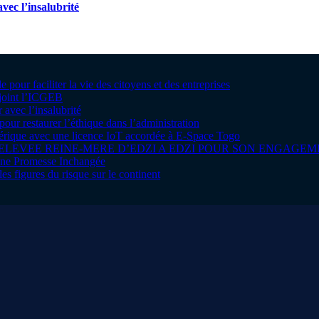
vec l’insalubrité
pour faciliter la vie des citoyens et des entreprises
ejoint l’ICGEB
 avec l’insalubrité
pour restaurer l’éthique dans l’administration
mérique avec une licence IoT accordée à E-Space Togo
 ELEVEE REINE-MERE D’EDZI A EDZI POUR SON ENGAG
 une Promesse Inchangée
es figures du risque sur le continent