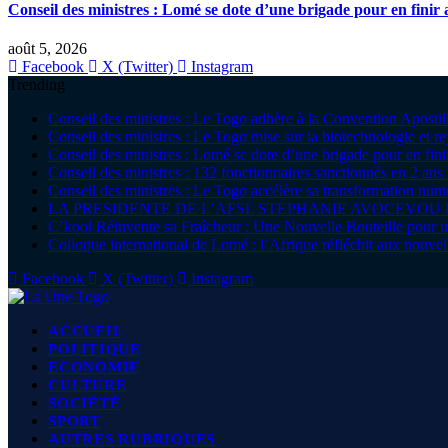
Conseil des ministres : Lomé se dote d’une brigade pour en finir a
août 5, 2026
Facebook
X (Twitter)
Instagram
Trending
Conseil des ministres : Le Togo adhère à la Convention Apostille 
Conseil des ministres : Le Togo mise sur la biotechnologie et r
Conseil des ministres : Lomé se dote d’une brigade pour en finir
Conseil des ministres : 132 fonctionnaires sanctionnés en 2 ans 
Conseil des ministres : Le Togo accélère sa transformation nu
LA PRESIDENTE DE L’AFSL STEPHANIE AVOCEVOU
C’kool Réinvente sa Fraîcheur : Une Nouvelle Bouteille pour
Colloque international de Lomé : l’Afrique réfléchit aux nouvell
Facebook
X (Twitter)
Instagram
ACCUEIL
POLITIQUE
ECONOMIE
CULTURE
SOCIÉTÉ
SPORT
AUTRES RUBRIQUES