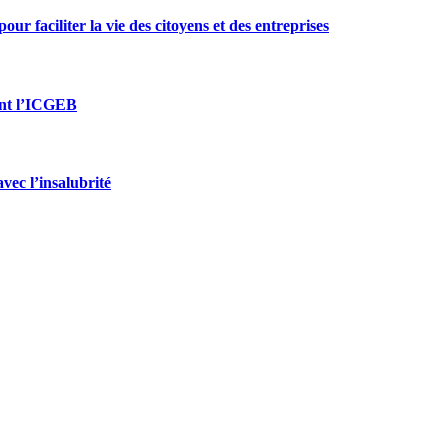
ur faciliter la vie des citoyens et des entreprises
oint l’ICGEB
vec l’insalubrité