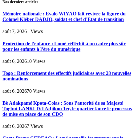
Nos derniers articles
Mémoire nationale : Evalo WIYAO fait revivre la figure du
Colonel Kléber DADJO, soldat et chef d’Etat de transition
août 7, 2026
1
Views
Protection de l’enfance : Lomé réfléchit à un cadre plus sûr
pour les enfants à l’ère du numérique
août 6, 2026
10
Views
Togo : Renforcement des effectifs judiciaires avec 28 nouvelles
nominations
août 6, 2026
70
Views
Bè Adakpamé Kpota-Colas : Sous l’autorité de sa Majesté
Togbui LANKLIVI Adjikou 1er, le quartier lance le processus
de mise en place de son CDQ
août 6, 2026
7
Views