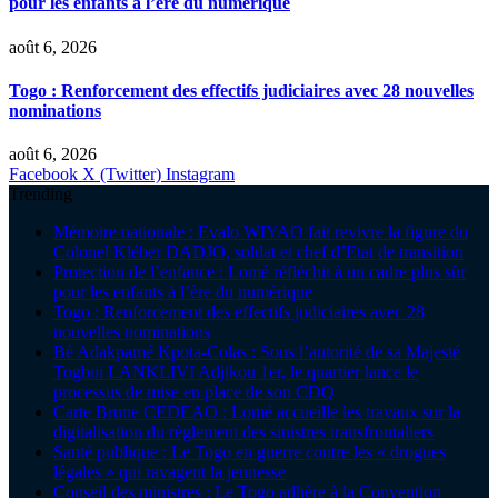
pour les enfants à l’ère du numérique
août 6, 2026
Togo : Renforcement des effectifs judiciaires avec 28 nouvelles
nominations
août 6, 2026
Facebook
X (Twitter)
Instagram
Trending
Mémoire nationale : Evalo WIYAO fait revivre la figure du
Colonel Kléber DADJO, soldat et chef d’Etat de transition
Protection de l’enfance : Lomé réfléchit à un cadre plus sûr
pour les enfants à l’ère du numérique
Togo : Renforcement des effectifs judiciaires avec 28
nouvelles nominations
Bè Adakpamé Kpota-Colas : Sous l’autorité de sa Majesté
Togbui LANKLIVI Adjikou 1er, le quartier lance le
processus de mise en place de son CDQ
Carte Brune CEDEAO : Lomé accueille les travaux sur la
digitalisation du règlement des sinistres transfrontaliers
Santé publique : Le Togo en guerre contre les « drogues
légales » qui ravagent la jeunesse
Conseil des ministres : Le Togo adhère à la Convention