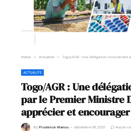
Home
»
Actualite
»
Togo/AGR : Une délégation ministérielle a
ACTUALITE
Togo/AGR : Une délégati
par le Premier Ministre 
apprécier et encourager 
By
Prudence Afanou
décembre 18, 2021
Aucun c