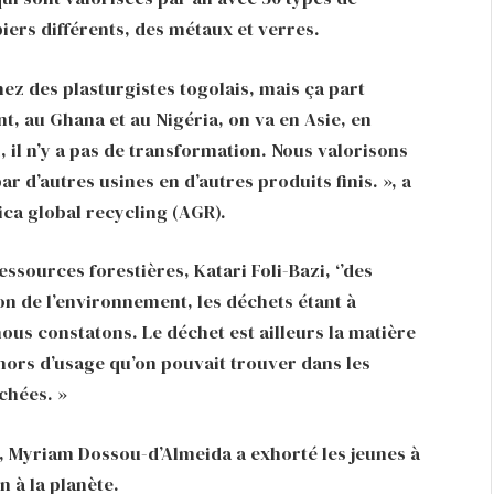
iers différents, des métaux et verres.
chez des plasturgistes togolais, mais ça part
, au Ghana et au Nigéria, on va en Asie, en
 il n’y a pas de transformation. Nous valorisons
r d’autres usines en d’autres produits finis. », a
ica global recycling (AGR).
ssources forestières, Katari Foli-Bazi, ‘’des
on de l’environnement, les déchets étant à
ous constatons. Le déchet est ailleurs la matière
hors d’usage qu’on pouvait trouver dans les
chées. »
s, Myriam Dossou-d’Almeida a exhorté les jeunes à
n à la planète.