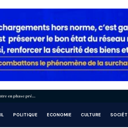
Identification biométrique : la région Centrale entre en phase préparatoire avant la grande campagne d’août-septembre
IL
POLITIQUE
ECONOMIE
CULTURE
SOCIÉT