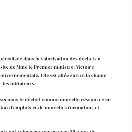
pécialisée dans la valorisation des déchets à
isite de Mme le Premier ministre, Victoire
ouvernementale. Elle est allée suivre la chaîne
les initiateurs.
 désormais le déchet comme nouvelle ressource en
ion d’emplois et de nouvelles formations et
 qui sont valorisées par an avec 50 types de