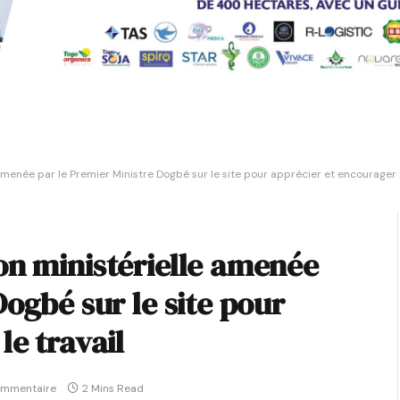
menée par le Premier Ministre Dogbé sur le site pour apprécier et encourager l
on ministérielle amenée
Dogbé sur le site pour
le travail
ommentaire
2 Mins Read