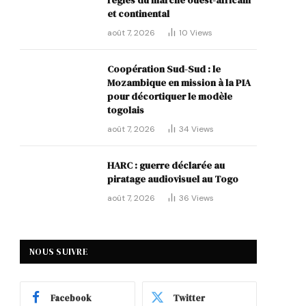
règles du marché ouest-africain
et continental
août 7, 2026
10
Views
Coopération Sud-Sud : le
Mozambique en mission à la PIA
pour décortiquer le modèle
togolais
août 7, 2026
34
Views
HARC : guerre déclarée au
piratage audiovisuel au Togo
août 7, 2026
36
Views
NOUS SUIVRE
Facebook
Twitter