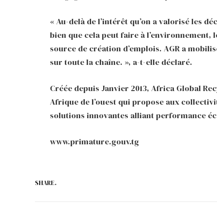
« Au-delà de l’intérêt qu’on a valorisé les d
bien que cela peut faire à l’environnement, l
source de création d’emplois. AGR a mobilis
sur toute la chaîne. », a-t-elle déclaré.
Créée depuis Janvier 2013, Africa Global Rec
Afrique de l’ouest qui propose aux collectivi
solutions innovantes alliant performance 
www.primature.gouv.tg
SHARE.