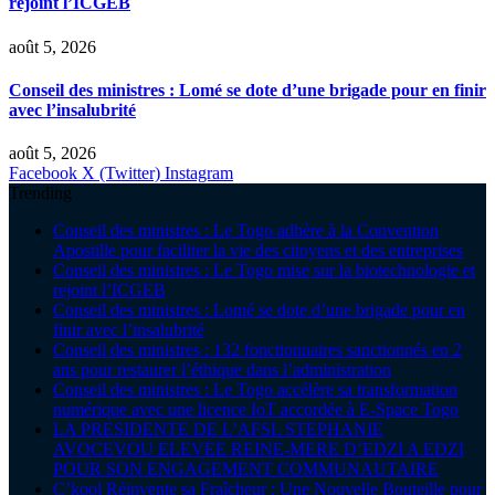
rejoint l’ICGEB
août 5, 2026
Conseil des ministres : Lomé se dote d’une brigade pour en finir
avec l’insalubrité
août 5, 2026
Facebook
X (Twitter)
Instagram
Trending
Conseil des ministres : Le Togo adhère à la Convention
Apostille pour faciliter la vie des citoyens et des entreprises
Conseil des ministres : Le Togo mise sur la biotechnologie et
rejoint l’ICGEB
Conseil des ministres : Lomé se dote d’une brigade pour en
finir avec l’insalubrité
Conseil des ministres : 132 fonctionnaires sanctionnés en 2
ans pour restaurer l’éthique dans l’administration
Conseil des ministres : Le Togo accélère sa transformation
numérique avec une licence IoT accordée à E-Space Togo
LA PRESIDENTE DE L’AFSL STEPHANIE
AVOCEVOU ELEVEE REINE-MERE D’EDZI A EDZI
POUR SON ENGAGEMENT COMMUNAUTAIRE
C’kool Réinvente sa Fraîcheur : Une Nouvelle Bouteille pour