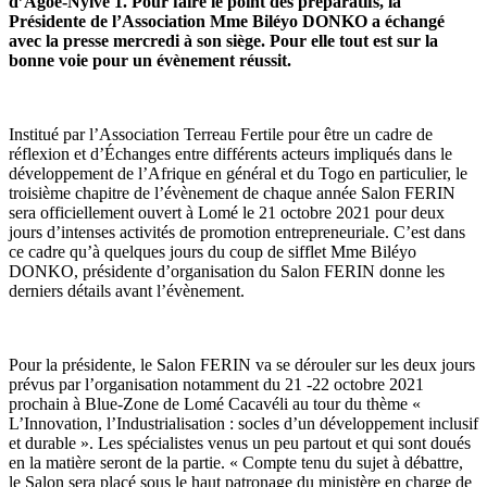
d’Agoé-Nyivé 1. Pour faire le point des préparatifs, la
Présidente de l’Association Mme Biléyo DONKO a échangé
avec la presse mercredi à son siège. Pour elle tout est sur la
bonne voie pour un évènement réussit.
Institué par l’Association Terreau Fertile pour être un cadre de
réflexion et d’Échanges entre différents acteurs impliqués dans le
développement de l’Afrique en général et du Togo en particulier, le
troisième chapitre de l’évènement de chaque année Salon FERIN
sera officiellement ouvert à Lomé le 21 octobre 2021 pour deux
jours d’intenses activités de promotion entrepreneuriale. C’est dans
ce cadre qu’à quelques jours du coup de sifflet Mme Biléyo
DONKO, présidente d’organisation du Salon FERIN donne les
derniers détails avant l’évènement.
Pour la présidente, le Salon FERIN va se dérouler sur les deux jours
prévus par l’organisation notamment du 21 -22 octobre 2021
prochain à Blue-Zone de Lomé Cacavéli au tour du thème «
L’Innovation, l’Industrialisation : socles d’un développement inclusif
et durable ». Les spécialistes venus un peu partout et qui sont doués
en la matière seront de la partie. « Compte tenu du sujet à débattre,
le Salon sera placé sous le haut patronage du ministère en charge de