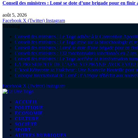
Conseil des ministres : Lomé se dote d’une brigade pour en finir a
août 5, 2026
Facebook
X (Twitter)
Instagram
Trending
Conseil des ministres : Le Togo adhère à la Convention Apostille 
Conseil des ministres : Le Togo mise sur la biotechnologie et r
Conseil des ministres : Lomé se dote d’une brigade pour en finir
Conseil des ministres : 132 fonctionnaires sanctionnés en 2 ans 
Conseil des ministres : Le Togo accélère sa transformation nu
LA PRESIDENTE DE L’AFSL STEPHANIE AVOCEVOU
C’kool Réinvente sa Fraîcheur : Une Nouvelle Bouteille pour
Colloque international de Lomé : l’Afrique réfléchit aux nouvell
Facebook
X (Twitter)
Instagram
ACCUEIL
POLITIQUE
ECONOMIE
CULTURE
SOCIÉTÉ
SPORT
AUTRES RUBRIQUES