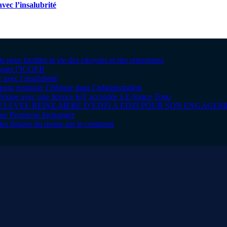
vec l’insalubrité
pour faciliter la vie des citoyens et des entreprises
ejoint l’ICGEB
 avec l’insalubrité
pour restaurer l’éthique dans l’administration
mérique avec une licence IoT accordée à E-Space Togo
 ELEVEE REINE-MERE D’EDZI A EDZI POUR SON ENGAG
 une Promesse Inchangée
es figures du risque sur le continent