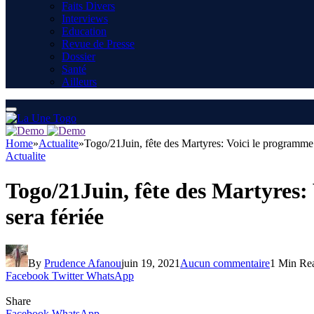
Faits Divers
Interviews
Education
Revue de Presse
Dossier
Santé
Ailleurs
Home
»
Actualite
»
Togo/21Juin, fête des Martyres: Voici le programme
Actualite
Togo/21Juin, fête des Martyres
sera fériée
By
Prudence Afanou
juin 19, 2021
Aucun commentaire
1 Min Re
Facebook
Twitter
WhatsApp
Share
Facebook
WhatsApp