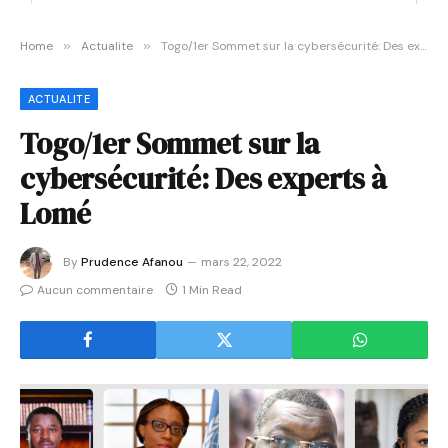
Home
»
Actualite
»
Togo/1er Sommet sur la cybersécurité: Des experts à Lomé
ACTUALITE
Togo/1er Sommet sur la
cybersécurité: Des experts à
Lomé
By
Prudence Afanou
mars 22, 2022
Aucun commentaire
1 Min Read