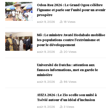
Odon-Itsu 2026 : Le Grand Ogou célèbre
l’igname et parie sur l’unité pour un avenir
prospère
août 9, 2026
18
Views
Mô : Le ministre Awaté Hodabalo mobilise
les populations contre l’extrémisme et
pour le développement
août 9, 2026
20
Views
Université de Datcha : attention aux
fausses informations, met en garde le
ministère
août 9, 2026
86
Views
AYIZA 2026 : Le Zio scelle son unité à
Tsévié autour d’un idéal d’inclusion
août 9, 2026
3
Views