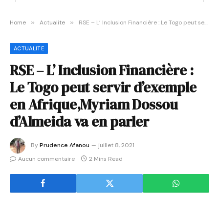
Home
»
Actualite
»
RSE – L’ Inclusion Financière : Le Togo peut servir d’exemple en Afrique,Myriam Dossou d’Almeida va en parler
ACTUALITE
RSE – L’ Inclusion Financière :
Le Togo peut servir d’exemple
en Afrique,Myriam Dossou
d’Almeida va en parler
By
Prudence Afanou
juillet 8, 2021
Aucun commentaire
2 Mins Read