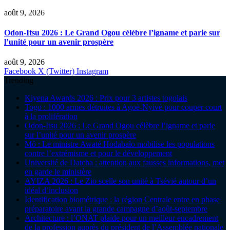
août 9, 2026
Odon-Itsu 2026 : Le Grand Ogou célèbre l’igname et parie sur
l’unité pour un avenir prospère
août 9, 2026
Facebook
X (Twitter)
Instagram
Trending
Kiyena Awards 2026 : Prix pour 3 artistes togolais
Togo : 1000 armes détruites à Agoè-Nyivé pour couper court
à la prolifération
Odon-Itsu 2026 : Le Grand Ogou célèbre l’igname et parie
sur l’unité pour un avenir prospère
Mô : Le ministre Awaté Hodabalo mobilise les populations
contre l’extrémisme et pour le développement
Université de Datcha : attention aux fausses informations, met
en garde le ministère
AYIZA 2026 : Le Zio scelle son unité à Tsévié autour d’un
idéal d’inclusion
Identification biométrique : la région Centrale entre en phase
préparatoire avant la grande campagne d’août-septembre
Architecture : l’ONAT plaide pour un meilleur encadrement
de la profession auprès du président de l’Assemblée nationale