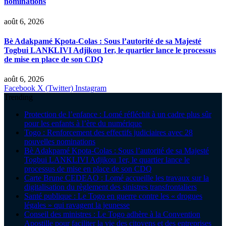
nominations
août 6, 2026
Bè Adakpamé Kpota-Colas : Sous l’autorité de sa Majesté
Togbui LANKLIVI Adjikou 1er, le quartier lance le processus
de mise en place de son CDQ
août 6, 2026
Facebook
X (Twitter)
Instagram
Trending
Protection de l’enfance : Lomé réfléchit à un cadre plus sûr
pour les enfants à l’ère du numérique
Togo : Renforcement des effectifs judiciaires avec 28
nouvelles nominations
Bè Adakpamé Kpota-Colas : Sous l’autorité de sa Majesté
Togbui LANKLIVI Adjikou 1er, le quartier lance le
processus de mise en place de son CDQ
Carte Brune CEDEAO : Lomé accueille les travaux sur la
digitalisation du règlement des sinistres transfrontaliers
Santé publique : Le Togo en guerre contre les « drogues
légales » qui ravagent la jeunesse
Conseil des ministres : Le Togo adhère à la Convention
Apostille pour faciliter la vie des citoyens et des entreprises