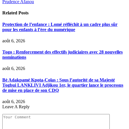
Prudence Afanou
Related
Posts
Protection de l’enfance : Lomé réfléchit à un cadre plus sûr
pour les enfants à l’ère du numérique
août 6, 2026
Togo : Renforcement des effectifs judiciaires avec 28 nouvelles
nominations
août 6, 2026
Bè Adakpamé Kpota-Colas : Sous l’autorité de sa Majesté
Togbui LANKLIVI Adjikou 1er, le quartier lance le processus
de mise en place de son CDQ
août 6, 2026
Leave A Reply