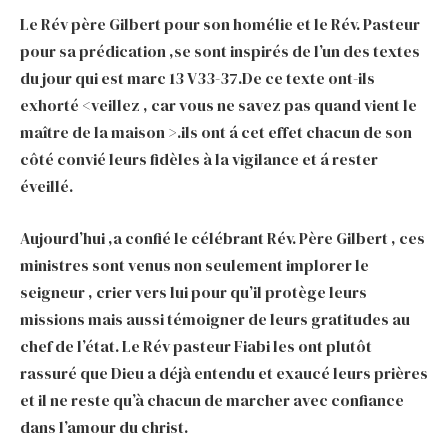
Le Rév père Gilbert pour son homélie et le Rév. Pasteur
pour sa prédication ,se sont inspirés de l’un des textes
du jour qui est marc 13 V33-37.De ce texte ont-ils
exhorté <veillez , car vous ne savez pas quand vient le
maître de la maison >.ils ont á cet effet chacun de son
côté convié leurs fidèles à la vigilance et á rester
éveillé.
Aujourd’hui ,a confié le célébrant Rév. Père Gilbert , ces
ministres sont venus non seulement implorer le
seigneur , crier vers lui pour qu’il protège leurs
missions mais aussi témoigner de leurs gratitudes au
chef de l’état. Le Rév pasteur Fiabi les ont plutôt
rassuré que Dieu a déjà entendu et exaucé leurs prières
et il ne reste qu’à chacun de marcher avec confiance
dans l’amour du christ.