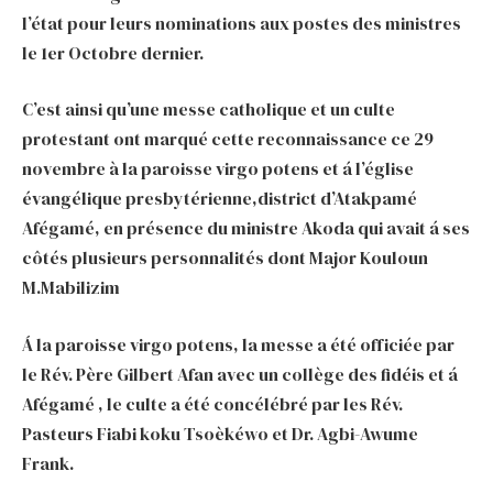
l’état pour leurs nominations aux postes des ministres
le 1er Octobre dernier.
C’est ainsi qu’une messe catholique et un culte
protestant ont marqué cette reconnaissance ce 29
novembre à la paroisse virgo potens et á l’église
évangélique presbytérienne,district d’Atakpamé
Afégamé, en présence du ministre Akoda qui avait á ses
côtés plusieurs personnalités dont Major Kouloun
M.Mabilizim
Á la paroisse virgo potens, la messe a été officiée par
le Rév. Père Gilbert Afan avec un collège des fidéis et á
Afégamé , le culte a été concélébré par les Rév.
Pasteurs Fiabi koku Tsoèkéwo et Dr. Agbi-Awume
Frank.