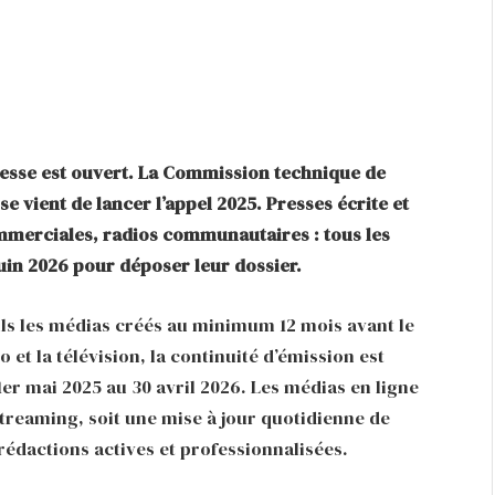
presse est ouvert. La Commission technique de
esse vient de lancer l’appel 2025. Presses écrite et
mmerciales, radios communautaires : tous les
juin 2026 pour déposer leur dossier.
euls les médias créés au minimum 12 mois avant le
 et la télévision, la continuité d’émission est
1er mai 2025 au 30 avril 2026. Les médias en ligne
 streaming, soit une mise à jour quotidienne de
 rédactions actives et professionnalisées.