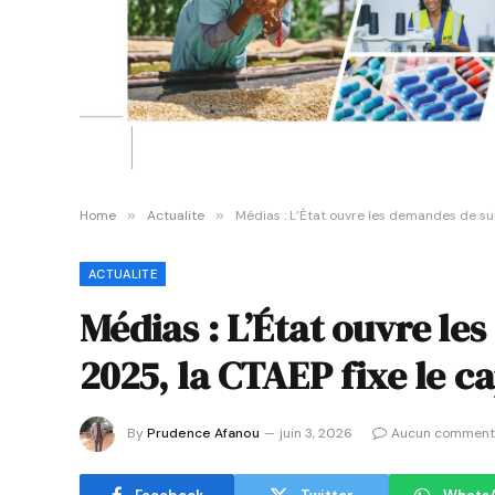
Home
»
Actualite
»
Médias : L’État ouvre les demandes de sub
ACTUALITE
Médias : L’État ouvre l
2025, la CTAEP fixe le ca
By
Prudence Afanou
juin 3, 2026
Aucun comment