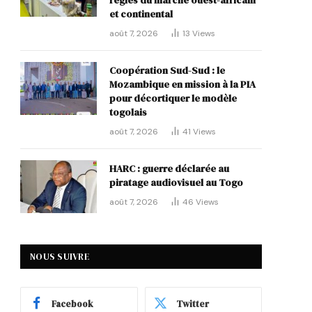
règles du marché ouest-africain
et continental
août 7, 2026
13
Views
Coopération Sud-Sud : le
Mozambique en mission à la PIA
pour décortiquer le modèle
togolais
août 7, 2026
41
Views
HARC : guerre déclarée au
piratage audiovisuel au Togo
août 7, 2026
46
Views
NOUS SUIVRE
Facebook
Twitter